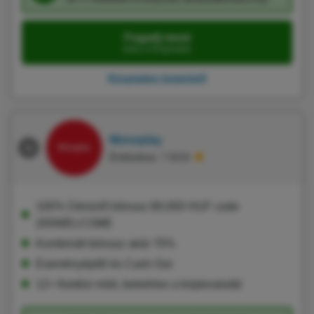
Fogadj most
Irány a Kingmaker
Kingmaker Ismertető
Monoplay
Értékelése: 7.8/10
100% Üdvözlő bónusz 80,000 HUF code
200WELCOME
Kombinált bónusz akár 70%
Eseményépítő és Cash Out
12+ fizetési mód, beleértve a kriptovalutát