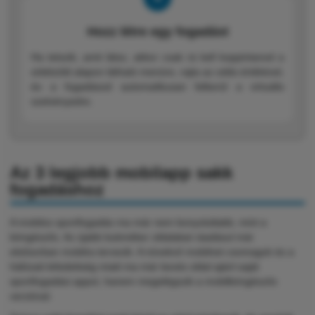
Hozz létre egy fogadást
Ha tetszik, amit látsz, akkor csak rá kell koppintanod a
sötétzöld alapon látható menüre, rajta az odds értékével,
és a fogadásod automatikusan felkerül a virtuális
szelvényedre.
Az 3 legjobb mobilapp sakk
fogadáshoz
A mobilos sportfogadás ma már nem bonyolultabb, mint a
böngészős. Az újabb bukméker oldalakat ráadásul már
elsősorban mobilra tervezik. A növekvő mobilnet csomagok és a
hálózati lefedettség miatt ma már kevés oldal ajánl saját
sportfogadási appot, hanem megelégszik a mobilböngészős
verzióval.