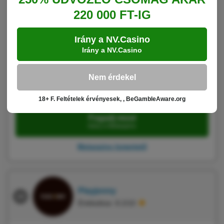
Több mint 10 kriptovaluta támogatása fizetésekhez
220 000 FT-IG
Díjmentes, azonnali kifizetések a felhasználók
számára
Irány a NV.Casino
VIP jutalmak cashbackkel és bónuszokkal
Irány a NV.Casino
100% Üdvözlő bónusz 1 BTC -ig
Nem érdekel
18+ F. Feltételek érvényesek, BeGambleAware.org
18+ F. Feltételek érvényesek, , BeGambleAware.org
Fogadj most
Irány a Metaspins
Metaspins Ismertető
Playjonny
Értékelése: 8.2/10