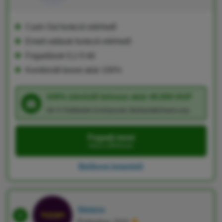
Cash Out funkció elérhető
Emelt oddsok funkció elérhető
Fogadások 0,1 €-tól
Kombinált boost akár 100%
100% üdvözlő bónusz akár 40,000 HUF
18+ F. Feltételek érvényesek, BeGambleAware.org
Fogadj most
Irány a BetScore
BetScore Ismertető
Slotoro
Értékelése: 8/10