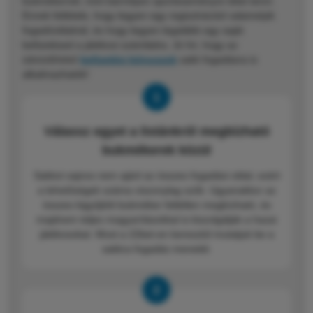
bukmékernél, mint bármilyen sporteseményre tétet tenni.
Ennek feltétele, hogy legyen egy regisztrációd valamelyik
fogadóoldalnál, és hogy legyen legalább egy saját
befizetésed a játékosi számládra. Jó hír, hogy az
üdvözlő/első
befizetési bónuszok
sakk fogadásra is
alkalmazhatók!
Válassz egyet a listánkról megbízható
bukmékerek közül
Sakkot sajnos nem ajánl az összes fogadási oldal, ezért
a lehetőségek száma viszonylag szűk. Ugyanakkor az
összes kigyűjtött bukméker feltétlen megbízható, és
majdnem teljes magyarításokkal is kiszolgálják a hazai
játékosokat. Most a 22bet-en keresztül mutatjuk be a
sakkra fogadás menetét.