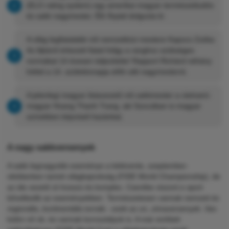
(ELO rating system) egy amerikai magyar természettudós
és sakk nagymester, Élő Árpád dolgozta ki.
A világ legfiatalabb női nemzetközi mestere Kapocs Zsóka.
Az Ajkáról érkezett fiatal hölgy a ranghoz szükséges
normákat 14 évesen teljesítette! Rapport Richárd néhány
héttel a 14. születésnapja előtt vált nagymesterré.
A jelenlegi magyar listavezető női sakkmester a vietnami-
magyar Hoang Thanh Trang, aki Szocsiban is magyar
színekben képviseli hazánkat.
A nagy sakkversenyek
A sakk legnagyobb eseménye a kétévente, szeptember-
októberben tartott világbajnokság (FIDE World Championship), de
az ide vezető út hosszú és komplex. Cserébe viszont e sport
bővelkedik az eseményekben. Természetesen vannak nemzeti és
regionális, kontinentális tornák - ezek az un, zónaversenyek. Van
külön nő vb, és vannak korosztályok is. A már említett