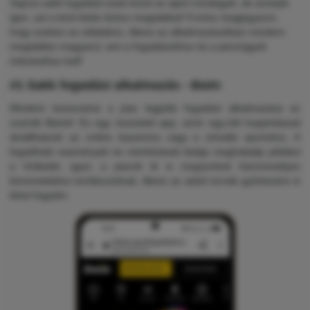
Sajnos sakk fogadást ezek közül se ajánl mindegyik, de amelyik
igen, azt a lenti listán biztos megtalálod! Fontos megjegyezni,
hogy ezeken az oldalakon, illetve az alkalmazásokban mindent
megtalálsz magyarul, ami a fogadásokhoz és a pénzügyek
intézéséhez kell!
#1 Sakk fogadási alkalmazás - Bwin
Mindent összevetve a piac legjobb fogadási alkalmazása az
osztrák Bwiné! Ez egy összetett app, amin egy-két koppintással
átválthatunk az online kaszinóra vagy a virtuális sportokra. A
fogadható események és mérkőzések listája meghaladja például
a Unibetét, igazi, a piacok itt is megszokott háromesélyes
kimenetelekre korlátozódnak, illetve az adott tornák győztesére is
lehet fogadni.