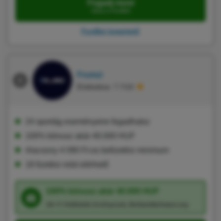
Fogadj most
Irány a FunBet
FunBet Ismertető
Frumzi
Értékelése: 7.7/10
24 sportág eseményeire fogadhatsz
100% bónusz akár 40.000 HUF
Alacsony 4 090 Ft-os befizetési minimum
18 fizetési mód elérhető
100% bónusz akár 40.000 HUF
18+ F. Feltételek érvényesek, BeGambleAware.org