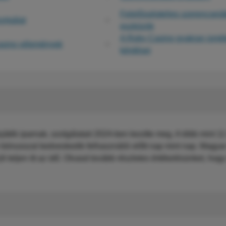
Felelősségteljes szerencsejá
olgálat
eszközök
A Roby Casino gyakran ismét
sino vélemények
kérdései
játék iparnak, szolgálatait 2024-ben kezdte meg. A több mint 1
ív bónusszal kedveskedik felhasználói előtt nap mint nap. Magya
jól teljen itt az idő. Olvasd tovább részletes értékelésünket, ho