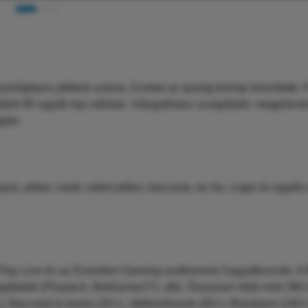
nyerőgépes játékok száma. Ezeket az iparág krémje készítette: 
ól 85 egyéb top vállalat. Válogathatsz szolgáltató, megjelené
pján.
k, póker, rulett, videó póker, baccarat, sic bo, craps és egyéb 
Play Live és az Evolution Gaming szoftvereire hagyatkoznak. A
gáltatók (Playtech, BetGamesTV, stb). Összesen több mint 380 
5+), Baccarat & kocka (25+), Játékműsorok (40+), Blackjack (240+)