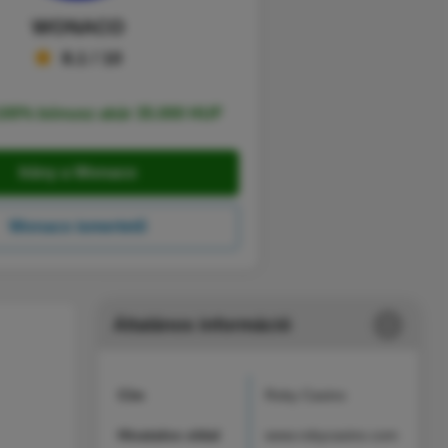
WONACO
8.1 / 10
100% bónusz akár 35.000 HUF
Irány a Wonaco
Wonaco ismertető
Általános információ
Cím
Roby Casino
Hivatalos oldal
www.robycasino.com