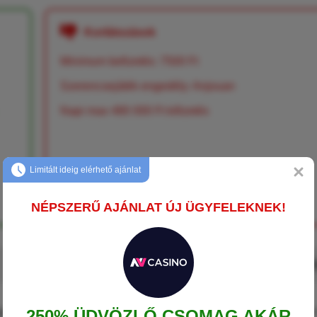
Korlátozások
Minimum befizetés: 7500 Ft
Szerencsejáték engedély: Anjouan
Napi max 480 000 Ft kifizetés
Limitált ideig elérhető ajánlat
NÉPSZERŰ AJÁNLAT ÚJ ÜGYFELEKNEK!
9/
kiemelnénk az elérhető játékok mennyiségét. Itt ugyanis több 
250% ÜDVÖZLŐ CSOMAG AKÁR