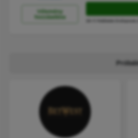
Vélemény
hozzáadása
18+ F. Feltételek érvényese
Próbál