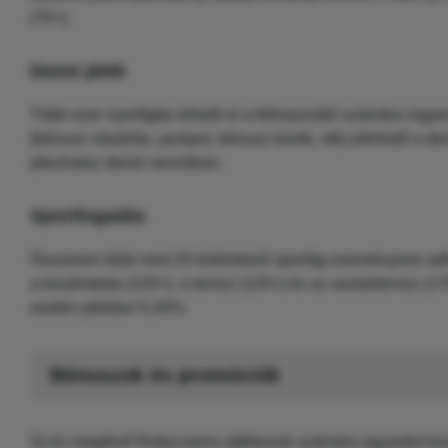
(70+).
Demó játék
Több ezer nyerőgép érhető el a felhasználó számára ingyen
(bónusz vásárlás, jackpot, bónusz körök, stb) elérhető a 
játszhatsz demó verzióban.
Sportfogadás
Összesen több mint 25 különböző sportág eseményeire adha
a kosárlabda (120+), a tenisz (120+) és az asztalitenisz 
esetén például 5,34%.
Bónuszok és promóciók
Új és meglévő Robycasino játékosok számára egyaránt ki