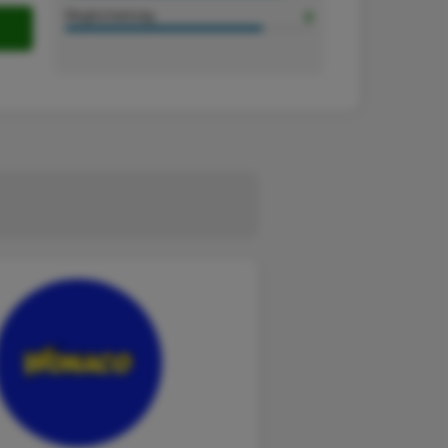
Megbízhatóság
8