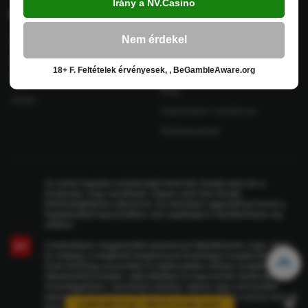
Irány a NV.Casino
Bónuszok
MightyTips
Nem érdekel
22bet
Rólunk
Bet365
Hogyan értékeljük a
18+ F. Feltételek érvényesek, , BeGambleAware.org
bukmékereket?
Bwin
Blog
Unibet
Adatvédelmi nyilatkozat
Webhelytérkép
Az online fogadás szórakoztató lehet bár mindig meg van a
kockázata, hogy veszíthetsz. Éppen ezért kell mindig
felelősségteljesen játszanod. Ha bármilyen aggodalmad lenne a
fogadásokkal kapcsolatban, kérj segítséget a GambleAware.org
oldalon.
A weboldalon megjelenített valamennyi futballklubnév, logó, címer
18+
és védjegy a megfelelő tulajdonosok kizárólagos tulajdonát képezi.
Ezek kizárólag azonosítási és tájékoztatási célokat szolgálnak a
futballmérkőzésekkel, statisztikákkal és kapcsolódó tartalmakkal
összefüggésben. Semmilyen klubbal, ligával vagy szervezettel
kapcsolat, szponzoráció, jóváhagyás vagy hivatalos viszony nem áll
2,000,000 Ft-ig + 350 FS on the start!
fenn, és erre a weboldal nem utal.