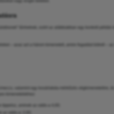
dásokat vagy single beteket.
adásra
„ködösnek” tűnhetnek, ezért az alábbiakban egy konkrét példán 
ket – azaz azt a három kimenetelt, amire fogadást kötnél – a
cimeccs, valamint egy kosárlabda-mérkőzés végkimenetelére, és
gyes kimenetelekhez:
tippelsz, aminek az odds-a 4,00;
k az odds-a: 2,00;