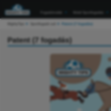
Fogadóirodák
Mobil Sportfogadás
MightyTips
Sportfogadó suli
Patent (7 fogadás)
Patent (7 fogadás)