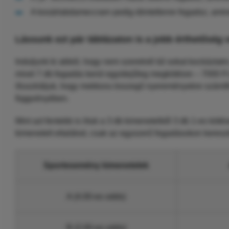
A kosárlabdameccsen pedig döntetlenre fogadsz, amin
Lássunk ezt pár táblázaton is a jobb érthetőség v
Induljunk ki abból, hogy nem szeretnél túl sokat kockáztatni
mivel 7 db fogadás kerül egyidejűleg megkötésre – 7000 Ft 
illusztráljuk, hogy mekkora összegű nyereményekre számítha
függvényében.
Mint azt fentebb is írtuk a 3 db kimenetelből 3 db 1-es kö
kimenetelt eltalálod, csak az egyszerű fogadásokon keresz
Sportesemény kimenetelek
A (4.00-es odds)
B (2.00-es odds)