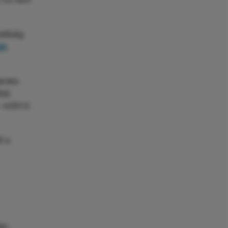
hetőség
et
,
tentes
dal.
 ezért is
l a
bb)