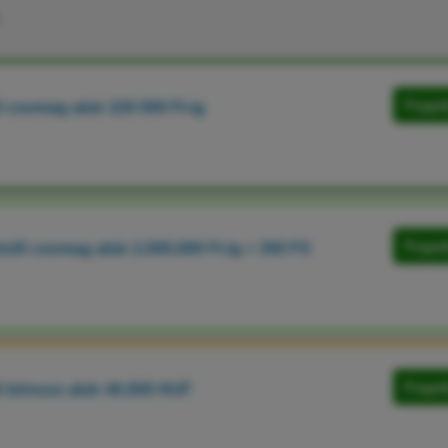
.
Fogad
 csomag akár 220 000 Ft-ig
Fogad
zlő csomag akár 2,000,000 Ft-ig + 350 FS
Fogad
 bónusz akár 40,000 HUF