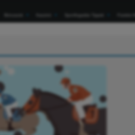
Bónuszok
Kaszinó
Sportfogadás Tippek
Fizetési