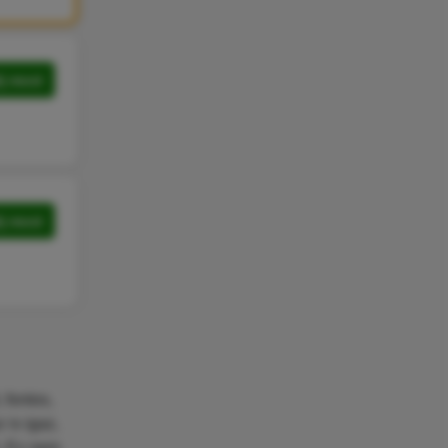
j most
j most
 fontos,
 is igaz,
l. Ez nem