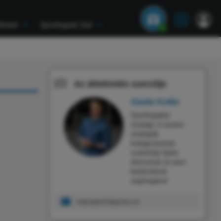
 Módok
Sportfogadó Suli
1
Az áttekintés szerzője
Aladár Kollár
Sportfogadási
stratéga: A nyerési
stratégiák
kidolgozásának
szakértője fejlett
elemzések és piaci
betekintések
segítségével
kollaraladar93@gmail.com