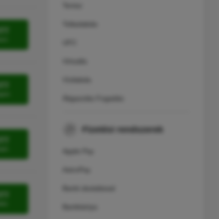
Tenisz
Tollaslabda
ITT
aco
UFC
Virtuális
Vízilabda
ITT
sgem
Átigazolás Fogadás
Fizetési rendszerek
ITT
spin
Apple Pay
AstroPay
Banki átutalással
ITT
taka
Bankkártya