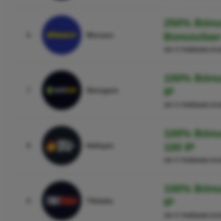
250% Bónus
Bonuszban
6
Wonaco
18+ F. Feltételek é
100% Bónus
IP
7
Slotsgem
18+ F. Feltételek é
100% Bónus
100 IP
8
Hellspin
18+ F. Feltételek é
100% Bónus
IP
9
Tikitaka
18+ F. Feltételek é