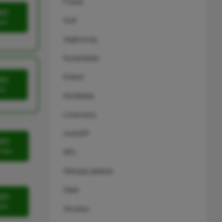
Futsal
TT
Golf
oner
Jégkorong
Kosárlabda
Krikett
TT
mzi
Kézilabda
Lóverseny
motoGP
ITT
vegas
NFL
Olimpiai játékok
Sakk
ITT
line
Snooker