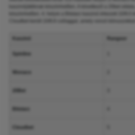
kaszinójátéknak köszönhetően. A következő a 20bet oldala, 
köszönhetően. 4. helyre a Bitstarz kaszinó érkezett 10/9.0 
Cloudbet került 10/8.8 csillaggal, amely vonzó bónuszokkal
Kaszinó
Rangsor
Spinline
1
Wonaco
2
20Bet
3
Bitstarz
4
Cloudbet
5