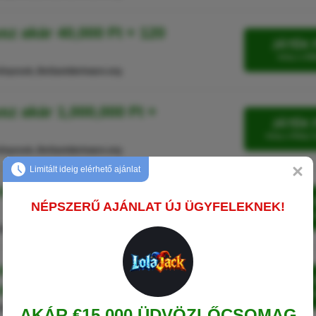
z akár 40,000 Ft + 120
JÁTÉK 
Irány a 20
rvényesek, BeGambleAware.org
z akár 1,000,000 Ft +
JÁTÉK 
Irány a Roby 
rvényesek, BeGambleAware.org
Limitált ideig elérhető ajánlat
z akár 200,000 Ft + 200
JÁTÉK 
NÉPSZERŰ AJÁNLAT ÚJ ÜGYFELEKNEK!
Irány a Caz
rvényesek, BeGambleAware.org
z akár 150,000 Ft + 200
JÁTÉK 
us Crab
Irány a BetA
rvényesek, BeGambleAware.org
AKÁR €15,000 ÜDVÖZLŐCSOMAG