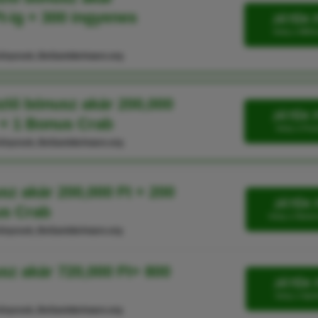
t-ig + 300 ingyenes
JÁTÉK I
Irány a Milli
érvényesek, BeGambleAware.org
lő bónusz akár 200,000
JÁTÉK I
P + 1 Bonus Crab
Irány a Fru
érvényesek, BeGambleAware.org
z akár 200,000 Ft + 200
JÁTÉK 
us Crab
Irány a Stone
rvényesek, BeGambleAware.org
z akár 720,000 Ft+ 800
JÁTÉK 
Irány a Spin
rvényesek, BeGambleAware.org