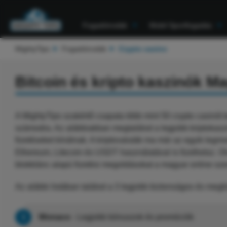
Fogadóirodák
Mobil Sportfogadás
MightyTips
Fogadóirodák
Crypto casino
Bitcoin és kripto kaszinók 
A MightyTips szakértő csapata több mint 50 crypto casinót 
számodra. Az alábbiakban megtalálod a legjobb kriptokaszi
fizetéseket kínálnak. A kriptovaluták ma már az egyik leg
Ethereum, Litecoin és USDT használatával is fizethetsz. O
blokklánc-alapú fizetési megoldásokat a magyar online sze
Az alábbi listában találod a 3 legjobb biztonságos és megbí
Wonaco
- Legjobb bónuszok és promóciók