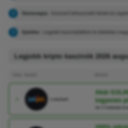
Stonevegas
- Korszerű felhasználói felület és izg
Spinline
- Legjobb kaszinójátékok és tökéletes magy
Legjobb kripto kaszinók 2026 aug
Rang
Kaszinó
Bónuszt
Akár €15,0
ingyenes p
1
LolaJack
18+ F. Feltételek 
200% üdvöz