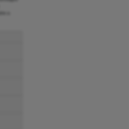
ére a