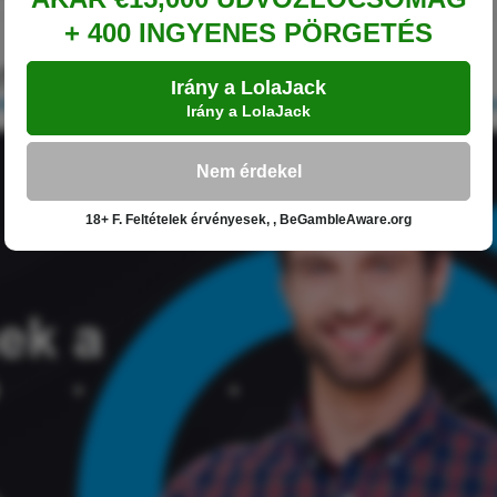
+ 400 INGYENES PÖRGETÉS
k?
Irány a LolaJack
Irány a LolaJack
Nem érdekel
18+ F. Feltételek érvényesek, , BeGambleAware.org