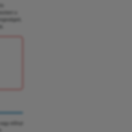
és
asztani a
engeségeit,
k.
vagy előnyt
A