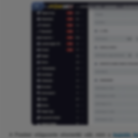
A Powbet világszerte elismertté vált, mint a
legjobb f