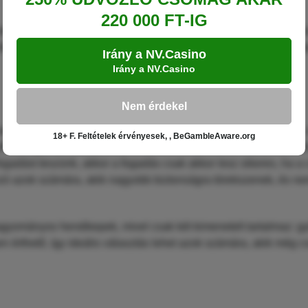
220 000 FT-IG
rendszere, így azok számára is könnyen követhető, akik még c
ntetlen kimenetel is lehetséges, az esélyek sokszor magasabb
Irány a NV.Casino
Irány a NV.Casino
Nem érdekel
pusú hendikep lényege, hogy ha a mérkőzés döntetlennel zárul, 
18+ F. Feltételek érvényesek, , BeGambleAware.org
ők a fogadási kockázatok, mivel a tét csak akkor veszít, ha a vá
gadást teszünk, akkor a fogadás csak akkor lesz sikeres, ha a 
nzó azok számára, akik nagyobb biztonságra törekszenek, és n
agyományos hendikepek, mivel csak két kimenetelt tartalmaz: 
n érthető, így ideális választás lehet azok számára, akik még 