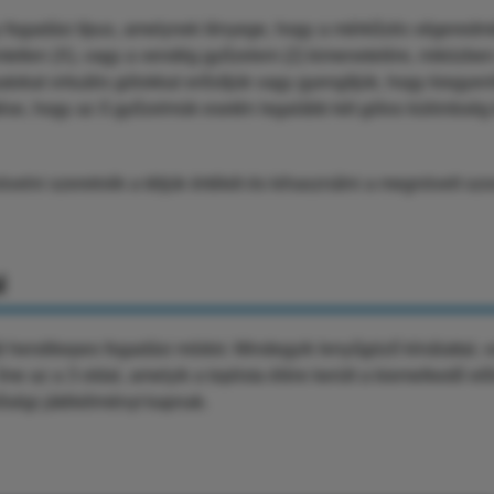
 fogadási típus, amelynek lényege, hogy a mérkőzés végeredm
öntetlen (X), vagy a vendég győzelem (2) kimenetelére, miközben
tokat virtuális gólokkal erősítjük vagy gyengítjük, hogy kiegyenl
ése, hogy az ő győzelmük esetén legalább két gólos különbség 
elni szeretnék a tétjük értékét és kihasználni a megnövelt szo
l
l hendikepes fogadási módot. Mindegyik lenyűgöző kínálattal, 
me az a 3 oldal, amelyik a toplista élére került a kiemelkedő el
őségi játékélményt kapnak.