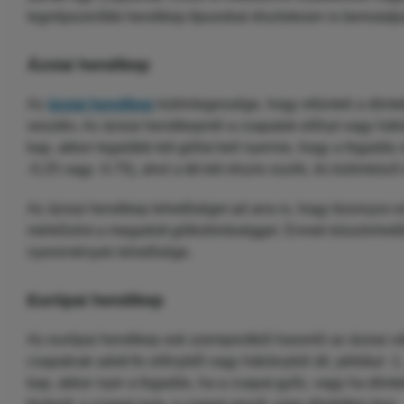
legnépszerűbb hendikep típusokat részletesen is bemutatj
Ázsiai hendikep
Az
ázsiai hendikep
különlegessége, hogy eltünteti a dönte
vesztés. Az ázsiai hendikepnél a csapatok előnyt vagy há
kap, akkor legalább két góllal kell nyernie, hogy a fogadás
-0.25 vagy -0.75), ahol a tét két részre oszlik, és különbö
Az ázsiai hendikep lehetőséget ad arra is, hogy bizonyos e
mérkőzést a megadott gólkülönbséggel. Ennek köszönhet
nyeremények lehetősége.
Európai hendikep
Az európai hendikep sok szempontból hasonló az ázsiai vált
csapatnak adott fix előnyből vagy hátrányból áll, például -
kap, akkor nyer a fogadás, ha a csapat győz, vagy ha dönt