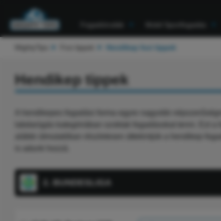
Fogadóirodák
Mobil Sportfogadás
MightyTips
Foci tippek
Hendikep foci tippek
Hendikep tippek
A hendikepes fogadási forma egyre nagyobb népszerűségne
labdarúgás kategóriában szoktak fogadásokat tenni. Ezt a 
alábbi útmutatóban részletesen áttekintjük a hendikep foga
is adunk hozzá.
2. BUNDESLIGA