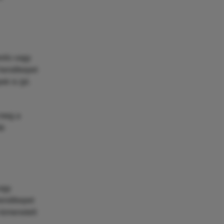
erés vagy
 hendikepet
k is (pl.
 meg a
bb
 egy
hendikepet
 kimenetelt