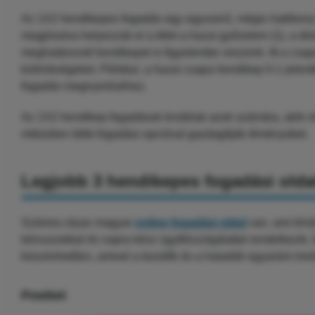
Az 1X2 hendikepes fogadás egy egyszerű, mégis hatékony
megjósolva helyezzük el a tétet a hazai győzelem (1), a d
meghatározott hendikepet is figyelembe veszünk. Itt a csapa
különbségeket. Például, a hazai csapa hendikep 0-1 jelent
fogadás megnyeréséhez.
Az 1X2 hendikep fogadások kiválóak azok számára, akik növ
miközben több fogadási opcióval gazdagítják élményüket.
Legjobb 3 hendikepes fogadási olda
Számos olyan magyar
online fogadási oldal
van, ami kíná
bónuszokkal és napra kész ügyfélszolgálattal rendelkezik. Í
köszönhetően, amivel a kezdők és a haladók egyaránt min
Powbet