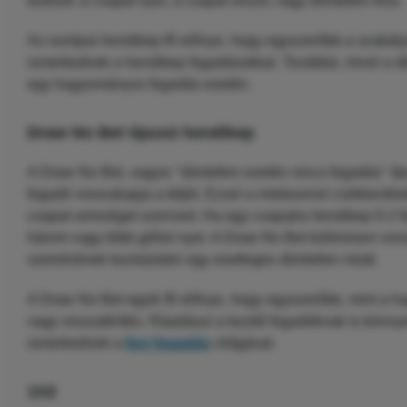
biztosít: a csapat nyer, a csapat veszít, vagy döntetlen lesz.
Az európai hendikep fő előnye, hogy egyszerűbb a szabály
ismerkednek a hendikep fogadásokkal. Továbbá, mivel a dö
egy hagyományos fogadás esetén.
Draw No Bet típusú hendikep
A Draw No Bet, vagyis "döntetlen esetén nincs fogadás" tí
fogadó visszakapja a tétjét. Ezzel a módszerrel csökkenthet
csapat vereséget szenved. Ha egy csapatra hendikep 0-2 fo
három vagy több góllal nyer. A Draw No Bet különösen vo
szeretnének kockáztatni egy esetleges döntetlen miatt.
A Draw No Bet egyik fő előnye, hogy egyszerűbb, mint a h
vagy visszatérítés. Ráadásul a kezdő fogadóknak is könnye
ismerkednek a
foci fogadás
világával.
1X2