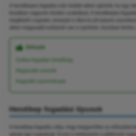
A hendikepes fogadás már inkább akkor ajánlott, ha egy idej
tisztában vagyunk minden szabállyal. A hendikepes fogadás
megfelelő csapatot, ismerjük is őket és jól tudunk szorzóka
akkor magasabb esélyünk van a nyerésre. Azonban fontos, h
Előnyök
Széles fogadási lehetőség
Magasabb szorzók
Nagyobb nyeremények
Hendikep fogadási típusok
A hendikep fogadás célja, hogy kiegyenlítse az előnyöket k
adnak egy csapatnak. Ezzel a módszerrel a játékosok na