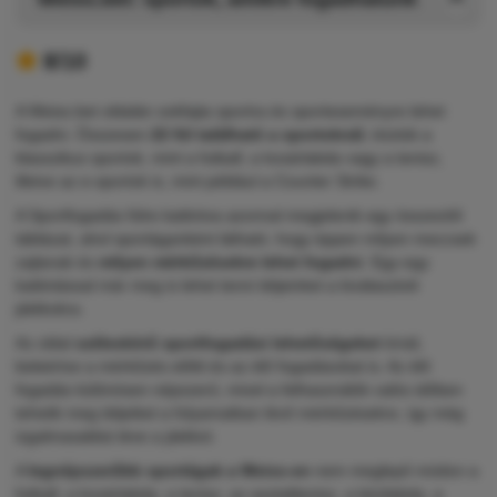
8/10
A Weiss.bet oldalán sokfajta sportra és sporteseményre lehet
fogadni. Összesen
22 fül található a sportoknál
, köztük a
klasszikus sportok, mint a futball, a kosárlabda vagy a tenisz,
illetve az e-sportok is, mint például a Counter Strike.
A Sportfogadás fülre kattintva azonnal megjelenik egy összesítő
táblázat, ahol sportáganként látható, hogy éppen milyen meccsek
zajlanak és
milyen mérkőzésekre lehet fogadni
. Egy-egy
kattintással már meg is lehet tenni tétjeinket a kiválasztott
játékokra.
Az oldal
széleskörű sportfogadási lehetőségeket
kínál,
beleértve a mérkőzés előtti és az élő fogadásokat is. Az élő
fogadás különösen népszerű, mivel a felhasználók valós időben
tehetik meg tétjeiket a folyamatban lévő mérkőzésekre, így még
izgalmasabbá téve a játékot.
A
legnépszerűbb sportágak a Weiss-en
nem meglepő módon a
futball, a kosárlabda, a tenisz, az asztalitenisz, a kézilabda, a