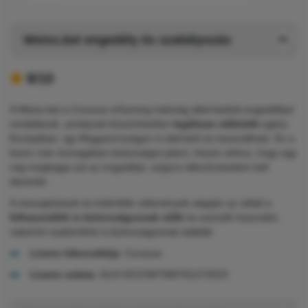
Weiss.bet engedély és szabályozás
8/10
A Weiss.bet a Curacao eGaming hatóság által kiadott engedéllyel
rendelkezik, amelynek köszönhetően
legálisan működik
egész
Európában, így Magyarországon is elérhető és használható. Ez a
licenc már önmagában biztonságot jelent, hiszen ahhoz, hogy egy
cég megkapja ezt az engedélyt, szigorú ellenőrzéseken kell
átesniük.
A visszajelzések és különféle vélemények alapján az oldalt a
felhasználók is biztonságosnak vélik
és szeretik használni,
valamint szakértőink is biztonságosnak találták.
Licenc kibocsátója
: Curacao
Licenc száma
: GLH-OCCHKTW0701272019