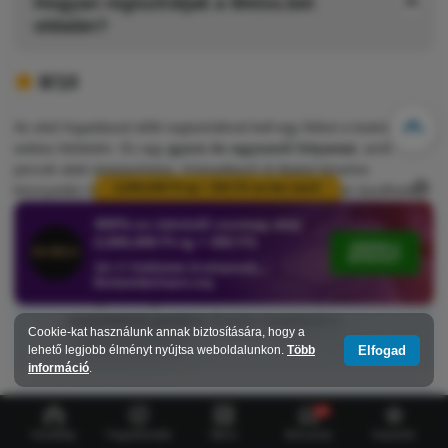
Hogyan regisztráljak a Weiss.bet
oldalán?
8/10
Az első fogadásod előtt regisztrálnod kell egy fiókot a bukméker
webes felületén. Ez egy
gyors és egyszerű folyamat
, amit
percek alatt elvégezhetsz. A következő öt lépést követve
2,000,000 Ft-ig + 350 FS on the start!
könnyedén létrehozhatod saját Weiss-fiókodat és már kezdheted
is a fogadást.
400%-os üdvözlő csomag akár
2,000,000 Ft-ig + 350 FS
KÉREM A
BÓNUSZT
Kattints a regisztráció gombra
18+ F. Feltételek érvényesek, ,
BeGambleAware.org
Látogasd meg az Weiss.bet weboldalát és
kattints a
regisztráció gombra
. Ezután megjelenik a
Cookie-kat használunk annak biztosítására, hogy a
regisztrációs űrlap.
Elfogad
lehető legjobb élményt nyújtsa weboldalunkon.
Több
információ
.
Töltsd ki az űrlapot
845
Kezdőlap
Fogadóirodák
Menü
Bónuszok
Kaszinók
Add
meg a szükséges fiókadataidat
, majd töltsd ki