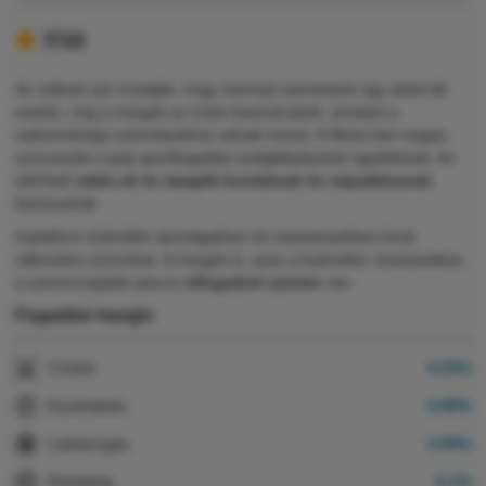
7/10
Az oddsok azt mutatják, hogy mennyit nyerhetünk egy adott tét
esetén, míg a margók az iroda hasznát jelzik, amelyet a
valószínűségi számításokhoz adnak hozzá. A Weiss.bet magas
színvonalon nyújt sportfogadási szolgáltatásokat ügyfeleinek. Az
elérhető
odds-ok és margók korrektnek és naprakésznek
bizonyulnak.
A platform különféle sportágakhoz és eseményekhez kínál
változatos szorzókat. A margók is, azaz a bukméker részesedése,
a szerencsejáték piacon
elfogadott szinten
van.
Fogadási margin
Cricket
4.25%
Kosárlabda
6.89%
Labdarúgás
3.99%
Röplabda
6.1%