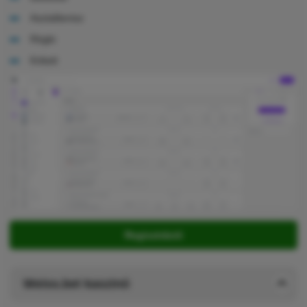
Asztalitenisz
Rögbi
Krikett
Regisztráció
Weiss.bet kaszinó