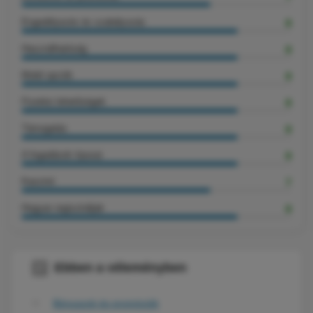
Engedélyezés és szabályozás
8
Használhatóság
8
Mobil opciók
8
Fizetési lehetőségek
8
Támogatás
8
A fogadások típusai
8
Kaszinó
7
Hogyan regisztráljak
8
Ebben a véleményben
Bónuszok és promóciók