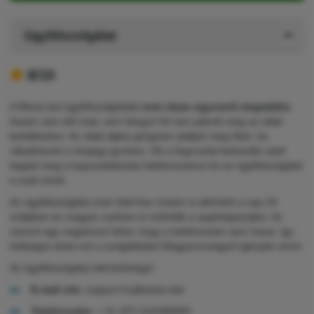
0.01 ETH–nincs limit
Azonnali
0%
0.01 LTC–nincs limit
Azonnali
0%
Ügyfélszolgálat
10 XRP–nincs limit
Azonnali
0%
8/10
60 DOGE–nincs limit
Azonnali
0%
0.02 BNB–nincs limit
Azonnali
0%
A Weiss.bet ügyfélszolgálatát
nem olyan egyszerű megtalálni
,
❌
❌
❌
hiszen sem élő chat, sem felugró fül nem jelenik meg az oldal
betöltésekor. Az oldal aljára görgetve találjuk meg őket, ha
rákattintunk a névjegy gombra. Ott a Kapcsolat bekezdés alatt
kapjuk meg a kapcsolattartási telefonszámot és az ügyfélszolgálat
e-mail címét.
Az ügyfélszolgálat ezen felül live chaten is elérhető a nap 24
órájában és magyar nyelven is működik a segítségnyújtás. Az
viszont egy negatívum lehet, hogy a telefonszám sem hazai, így
költséges lehet ezt a szolgáltatást Magyarországról igénybe venni.
Az ügyfélszolgálat elérhetőségei:
E-mail cím
: support.hu@weiss.bet
Telefonszám
: + 31 (97) 010280059