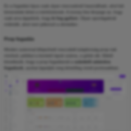
Ez a fogadási típus csak olyan meccseknél használható, ahol két
kimenetele lehet a mérkőzésnek. A money line lényege az, hogy
csak arra tippelünk, hogy
ki fog győzni
. Olyan sportágaknál
működik, ahol nem jellemző a döntetlen.
Prop fogadás
Minden számmal kifejezhető meccsbéli tulajdonság prop-nak
minősül, például a büntető lapok száma, a gólok stb. Ebből
következik, hogy a prop fogadásnál a
számbéli adatokra
fogadunk
, azokat tippeljük meg lehetőleg minél pontosabban.