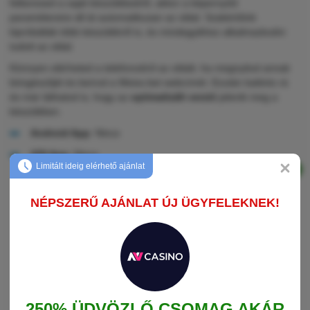
felkeresed a saját készülékedről, akkor a képernyőd
paramétereire áll át automatikusan az oldal. Szakértőink
kipróbálták több készülékről is, és mindegyikhez alkalmazkodni
tudott az oldal.
Könnyen elérheted a telefonodról az oldalt, ha megnyitod annak
böngészőjét és beírod a Weiss.bet webcímét. Ezután kattints rá
és már láthatod is, hogy az
optimalizált verzió
jelenik meg a
készüléken.
Android App
: Nincs
iOS App
: Nincs
Limitált ideig elérhető ajánlat
NÉPSZERŰ AJÁNLAT ÚJ ÜGYFELEKNEK!
Mobil Böngészővel
Opera Mini
250% ÜDVÖZLŐ CSOMAG AKÁR