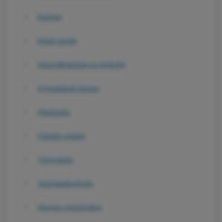
Esélyek
Mobil opciók
Használhatóság és funkciók
A fogadások típusai
Hitelesség
Fizetési módok
Támogatás
Számlaellenőrzés
Hogyan regisztráljon