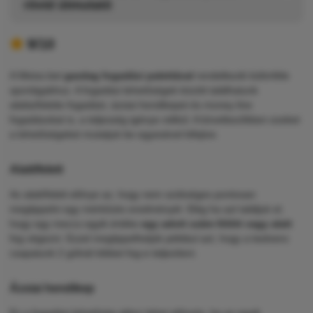
rövid útmutató
9/10
A Weiss.bet
gazdag fogadási palettával
rendelkezik különféle
sportágakhoz. A fogadási lehetőségek között találhatunk
alatta/felette fogadást, ázsiai hendikepet és money line
fogadásokat is, a teljesség igénye nélkül. A következőkben ezeket
a lehetőségeket mutatjuk be egyesével kifejtve.
Alatt/felett
Az alatt/felett előnye az, hogy nem szükséges pontosan
megtippelni egy mérkőzés eredményét. Elég ha azt találjuk el,
hogy egy meccs egyik értéke
egy adott szám fölött vagy alatt
fog végezni. Ezzel megtippelhetjük például azt, hogy a kedvenc
csapatunk 2 gólnál többet fog-e teljesíteni.
Ázsiai hendikep
Ez a fogadási lehetőség akkor lehet előnyös, ha az egyik