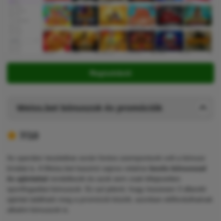
Regisztráció
Weiss.bet bónuszok és promóciók
7/10
Az operátor tesztelése során fontos szempontunk volt a bónusz
kínálat is. A Weiss.bet kaszinó sajnos relatíve
kevés bónusszal
és ajánlattal
rendelkezik és azok sem csak kifejezetten
sportfogadási bónuszok. Ez azt jelenti, hogy összesen 3 állandó
ajánlat található meg a promóciói között, azonban előfordulhatnak
alkalmi bónuszok is.