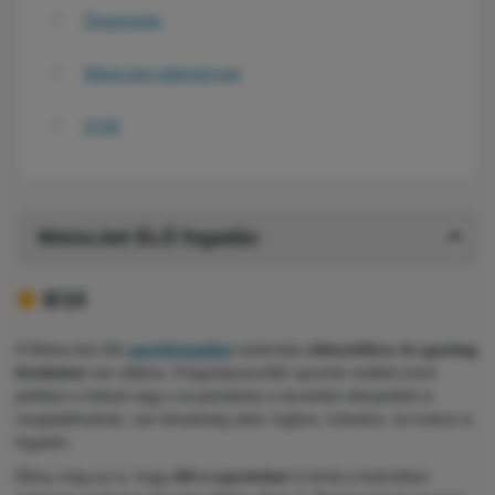
Összegzés
Weiss.bet vélemények
GYIK
Weiss.bet ÉLŐ fogadás
8/10
A Weiss.bet élő
sportfogadási
szekciója
választékos és gazdag
kínálattal
van ellátva. A legnépszerűbb sportok mellett (mint
például a futball vagy a kosárlabda) a kevésbé elterjedtek is
megtalálhatóak; van lehetőség akár rögbire, krikettre, és hokira is
fogadni.
Előny még az is, hogy
élő e-sportokat
is kínál a bukméker: