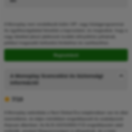
en
A Monoplay nem rendelkezik külön VIP- vagy hűségprogrammal.
Az ügyfélszolgálattal felvettük a kapcsolatot, és megtudtuk, hogy a
nagy tétekkel játszó játékosok további előnyökhöz juthatnak,
például magasabb befizetési limitekhez és cashbackhez.
Regisztráció
A Monoplay licencelési és biztonsági
információi
7/10
A Monoplay weboldala a Next Global Era tulajdonában van és által
üzemeltetve, és teljes mértékben engedélyezett és szabályozott
Anjouan államban. Az ALSI-102310002-F15 engedélyszám alatt
működik, amelyet Magyarországon is elfogadnak, de a helyi