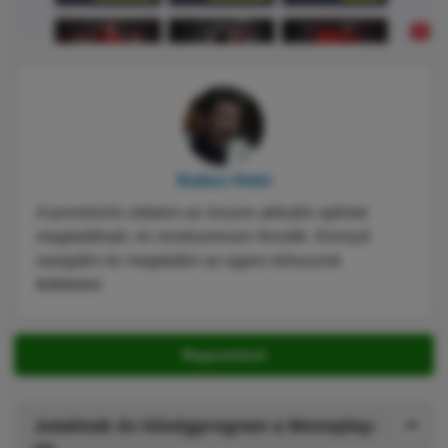
Balázs Hetei
A promóciós oldalon az összes aktuális ajánlat
megtalálható, és rendszeresen frissítik. Könnyű
navigálni és megtalálni az egyes bónuszok
feltételeit.
Regisztráció
Jutalmak és hűségprogram a Monoplay-