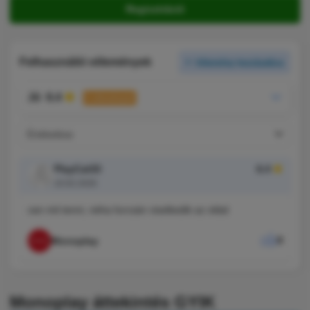
Regisztráció
Felhasználói vélemények
+
Vélemény hozzáadása
Jó
6.4
1 vélemények
Értékelése
PlayCat33
6.4
10.02.2026
van mit tenni, néha furcsán viselkedik az oldal
Monoplay
0
Monoplay áttekintés GYIK