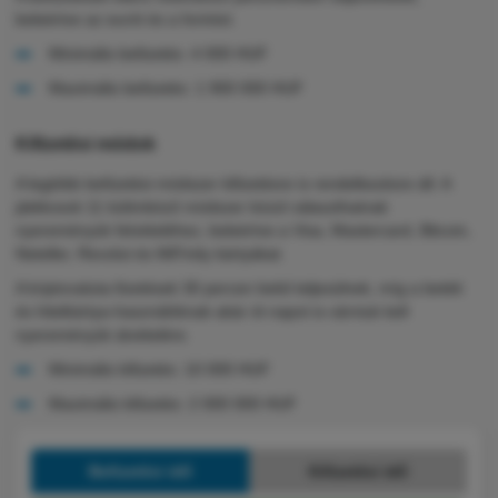
beleértve az eurót és a forintot.
Minimális befizetés: 4 000 HUF
Maximális befizetés: 1 900 000 HUF
Kifizetési módok
A legtöbb befizetési módszer kifizetésre is rendelkezésre áll. A
játékosok 11 különböző módszer közül választhatnak
nyereményük felvételéhez, beleértve a Visa, Mastercard, Bitcoin,
Neteller, Revolut és MiFinity kártyákat.
A kriptovaluta-fizetések 30 percen belül teljesülnek, míg a betéti
és hitelkártya-használóknak akár öt napot is várniuk kell
nyereményük átvételére.
Minimális kifizetés: 10 000 HUF
Maximális kifizetés: 2 000 000 HUF
Befizetési idő
Kifizetési idő