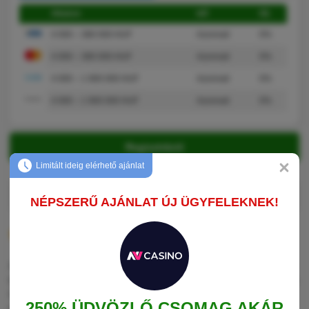
Alkalom
Idő
Díj
4 000 – 380 000 HUF
Azonnali
0%
4 000 – 380 000 HUF
Azonnali
0%
4 000 – 1 900 000 HUF
Azonnali
0%
4 000 – 1 900 000 HUF
Azonnali
0%
4 000 – 1 900 000 HUF
Azonnali
0%
7 700 – 1 900 000 HUF
Azonnali
0%
Regisztráció
Limitált ideig elérhető ajánlat
Ügyfélszolgálat
NÉPSZERŰ AJÁNLAT ÚJ ÜGYFELEKNEK!
8/10
A Monoplay ügyfélszolgálata a honlap bal alsó sarkában található
beszédbuborék ikonra kattintva érhető el. Bár egy bot kapcsolódik
Önnel, nekünk csak 2-3 percbe telt, mire egy emberrel tudtunk
250% ÜDVÖZLŐ CSOMAG AKÁR
beszélni. A bukméker ügyfélszolgálata segítőkész volt, és