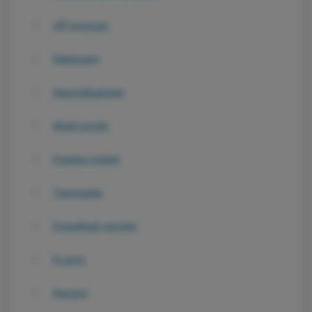
VIP program
Hitelesség
Használhatóság
Mobil opciók
Fizetési módok
Támogatás
Fogadható sportok
E-sport
Kaszinó