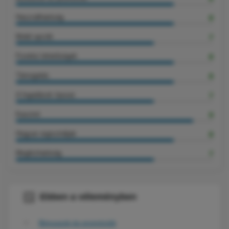
Használhatóság
8
Mobil opciók
7
Fizetési lehetőségek
8
Támogatás
8
A fogadások típusai
7
Kaszinó
9
Hogyan regisztráljak
8
Megbízhatóság
7
Ebben a véleményben
Bónuszok és promóciók