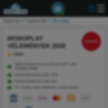
1
MightyTips
Fogadóirodák
Monoplay
MONOPLAY
VÉLEMÉNYEK 2026
7.8/10
100% Üdvözlő bónusz 80,000 HUF code
200WELCOME
Kombinált bónusz akár 70%
Eseményépítő és Cash Out
12+ fizetési mód, beleértve a kriptovalutát