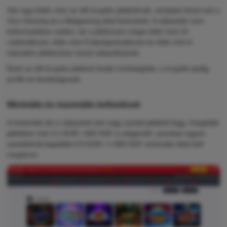
Van egy külön rész az élő krupiés játékoknak, amelyek közül sok a
Vivo Gaming és a Betgaming által biztosított. A választék nem
különösebben széles, de a játékosok mégis több mint 22
rulettváltozat, több mint 8 blackjackváltozat és több mint 6
interaktív játékműsor közül választhatnak.
Ezek az élő krupiés játékok kiváló minőségűek, a krupiék pedig
profik és barátságosak.
Minimális és maximális befizetések
A minimális tét a választott slot vagy asztali játéktól függ. A legtöbb
játékban már 0,1 EUR / 400 HUF is elegendő, azonban egyes
asztaloknál legalább 0,5 EUR / 1 000 HUF minimális tétet kell
megtenni.