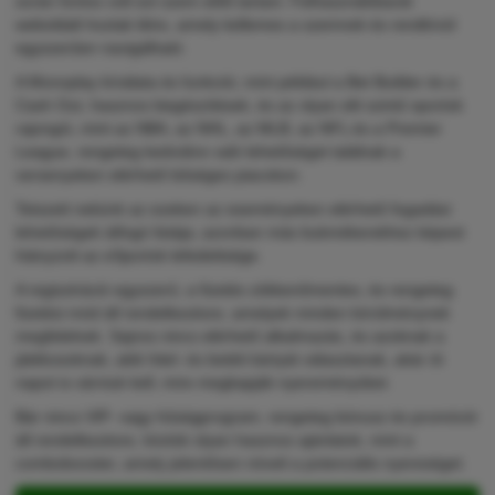
során fontos volt ezt szem előtt tartani. Felhasználóbarát
weboldalt hoztak létre, amely kellemes a szemnek és rendkívül
egyszerűen navigálható.
A Monoplay kínálata és funkciói, mint például a Bet Builder és a
Cash Out, hasznos kiegészítések, és az olyan elit szintű sportok
rajongói, mint az NBA, az NHL, az MLB, az NFL és a Premier
League, rengeteg kedvükre való lehetőséget találnak a
versenyeken elérhető bőséges piacokon.
Tetszett nekünk az ezeken az eseményeken elérhető fogadási
lehetőségek átfogó listája; azonban más bukmékerekhez képest
hiányzott az eSportok lefedettsége.
A regisztráció egyszerű, a fizetés zökkenőmentes, és rengeteg
fizetési mód áll rendelkezésre, amelyek minden körülménynek
megfelelnek. Sajnos nincs elérhető alkalmazás, és azoknak a
játékosoknak, akik hitel- és betéti kártyát választanak, akár öt
napot is várniuk kell, mire megkapják nyereményüket.
Bár nincs VIP- vagy hűségprogram, rengeteg bónusz és promóció
áll rendelkezésre, köztük olyan hasznos ajánlatok, mint a
combobooster, amely jelentősen növeli a potenciális nyereséget.