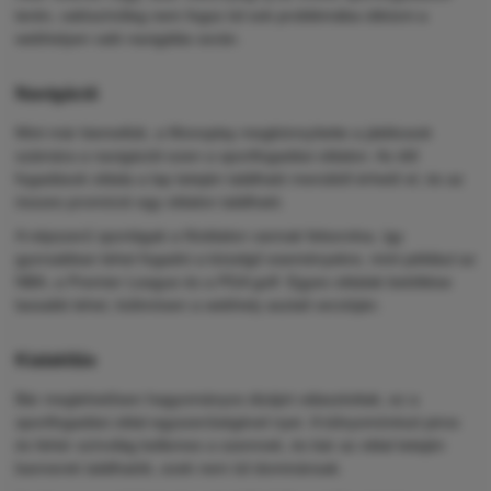
terén, valószínűleg nem fogsz túl sok problémába ütközni a
webhelyen való navigálás során.
Navigáció
Mint már kiemeltük, a Monoplay megkönnyítette a játékosok
számára a navigációt ezen a sportfogadási oldalon. Az élő
fogadások oldala a lap tetején található menüből érhető el, és az
összes promóció egy oldalon található.
A népszerű sportágak a főoldalon vannak felsorolva, így
gyorsabban lehet fogadni a közelgő eseményekre, mint például az
NBA, a Premier League és a PGA golf. Egyes oldalak betöltése
lassabb lehet, különösen a webhely asztali verzióján.
Kialakítás
Bár meglehetősen hagyományos dizájnt választottak, ez a
sportfogadási oldal egyszerűségével nyer. A túlnyomórészt piros
és fehér színvilág kellemes a szemnek, és bár az oldal tetején
bannerek találhatók, ezek nem túl dominánsak.