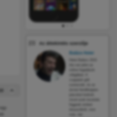
Az áttekintés szerzője
Balázs Hetei
Hetei Balázs 2015
óta van jelen az
online fogadások
világában. A
csapatok gólt
szereznek, és az
10
ázsiai hendikeppes
piacokat kedveli,
mivel ezek kevésbé
függnek emberi
 egy
tényezőktől, mint
at.
más, bár