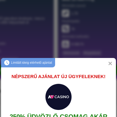
Minimális szorzó
1,70
2 piacokon érvényes, meccs
Megforgatás
előtt helyezhető el
3x
Minimális befizetés
etés
8 000 Ft
t
#bónuszok
#fogadások
#fogadások
#IngyenesFogadás
Limitált ideig elérhető ajánlat
Kérem a bónuszt
Kérem a bónuszt
NÉPSZERŰ AJÁNLAT ÚJ ÜGYFELEKNEK!
Mutass többet 9
250% ÜDVÖZLŐ CSOMAG AKÁR