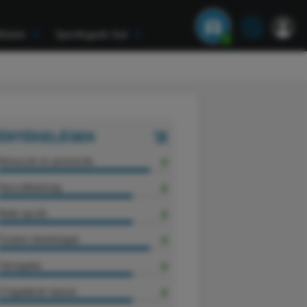
 Módok
Sportfogadó Suli
1
ÉRTÉKELÉSEK
Bónuszok és promóciók
9
Használhatóság
8
Mobil opciók
8
Fizetési lehetőségek
9
Támogatás
8
A fogadások típusai
8