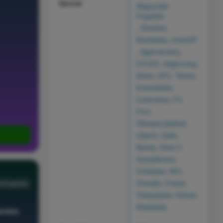
típusai
Átigazolás
Fogadás
,
Snooker
,
Kézilabda
,
motoGP
,
Agárverseny
,
CS:GO
,
Jégkorong
,
Darts
,
UFC
,
Tenisz
,
Kosárlabda
,
Lóverseny
,
F1
,
Foci
,
Olimpiai játékok
,
eSport
,
Sakk
,
Bandy
,
Dota 2
,
Asztalitenisz
,
Vízilabda
,
NFL
,
Virtuális
,
Futsal
,
esFogadás
Tollaslabda
,
Krikett
,
Röplabda
entes