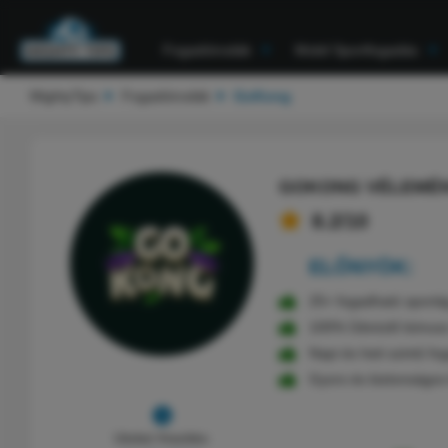
Fogadóirodák
Mobil Sportfogadás
MightyTips
Fogadóirodák
GoKong
GOKONG VÉLEMÉN
8.2/10
ELŐNYÖK:
25+ fogadható sportá
100% Üdvözlő bónus
Napi és heti szintű f
Gyors és biztonságos 
Utolsó frissítés: