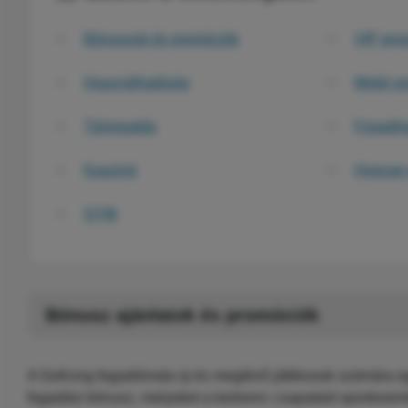
Bónuszok és promóciók
VIP pro
Használhatóság
Mobil o
Támogatás
Fogadha
Kaszinó
Hogyan r
GYIK
Bónusz ajánlatok és promóciók
A GoKong fogadóiroda új és meglévő játékosok számára egy
fogadási bónusz, melyeket a kedvenc csapataid sportesemén