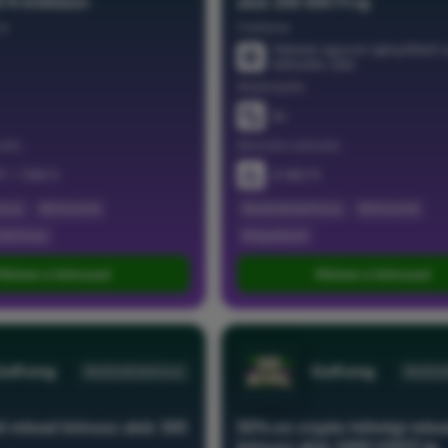
 ft értékben
akár 200 000 Ft-ig
zó
Feltételek
Hetente egyszer igényelhető a
befizetés után
Megforgatás
8x
etés
Minimális befizetés
 / 7200 ft
8 000 Ft
nusz
#bónuszok
#befizetésibónusz
#bónuszok
sibónusz
#fogadások
Kérem a bónuszt
Kérem a bónuszt
GoKong
GoKong
#befizetésibónusz
#befize
i reload bónusz akár 300
50%-os crypto hétvégi relo
bónusz akár 1000 USDT-ig