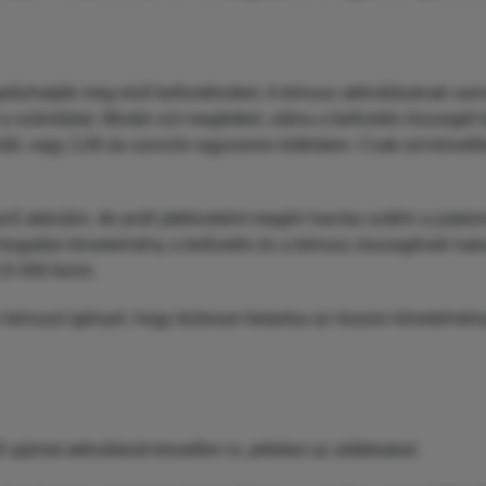
uplázhatják meg első befizetésüket. A bónusz aktiválásának va
ned a számládat. Miután ezt megtetted, utána a befizetés összegét
ált, vagy 2,00-ás szorzón egyszeres kötésben. Csak ezt követ
aktiválni, de profi játékosként megéri harcba szállni a jutalom
A forgatási követelmény a befizetés és a bónusz összegének hat
5 000 forint.
en bónuszt igényel, hogy biztosan betartsa az összes követelmén
jánlat aktiválását követően is, például az alábbiakat: