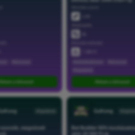
zó
Minimális szorzó
1,50
Megforgatás
8x
etés
Minimális befizetés
t
7 200 Ft
nusz
#bónuszok
#befizetésibónusz
#bónuszok
#fogadások
Kérem a bónuszt
Kérem a bónuszt
GoKong
GoKong
#fogadások
#Ingyen
 szorzók, megnövelt
Bet Builder 50% kockázatm
yek
akár 20 000 Ft-ig