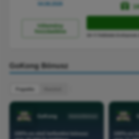
04.08.2026
1
Vélemény
hozzáadása
18+ F. Feltételek érvényese
GoKong Bónusz
Fogadás
Kaszinó
GoKong
#üdvözlőbónusz
100%-os első befizetési bónusz
100%-os k