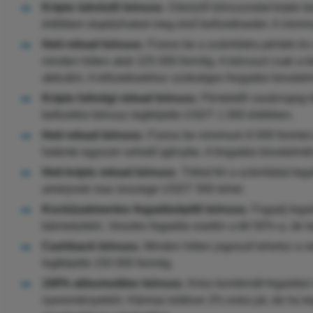
Kripto üdvözlő bónusz.
Üdvözlő bónuszodat kripto b
értékben duplázhatod meg első befizetésedet. A mini
Heti reload bónusz.
Fizess be a számládra péntek és v
minden héten akár 225 000 forintig. A bónuszt csak a 
aktiválni. A kifizetésekhez szükséges forgatási követ
Kripto hétvégi reload bónusz.
Péntektől vasárnapig t
befizetési bónusz legfeljebb USDT 1 000 értékben.
Heti reload bónusz.
Fizess be minimum 6 000 forintot 
hetente egyszer vehető igénybe. A forgatási követelmé
Heti kripto reload bónusz.
Töltsd fel a számládat leg
amelynek max összege USDT 500 lehet.
Kockázatmentes fogadásépítő bónusz.
Fogadj legal
bármelyikén. Vesztes fogadás esetén a tét 50%-a, de le
Cashback bónusz.
Minden héten jogosult lehetsz a n
legfeljebb 150 000 forintig.
100% akkumulátor bónusz.
Köss kombinált fogadást
nyereményekért. Hármas kötésre 3% extra jár, de ha 