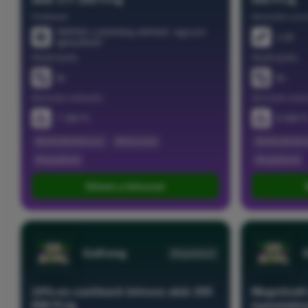
Feltételek
Minimális szor
Hétfőtől csütörtökig elérhető, egyszer
1,50
igényelhető
Megforgatás
Megforgatás
8x
8x
Minimális befizetés
Minimális befiz
7 200 Ft
8 000 F
#befizetésibónusz
#bónuszok
#befizetésibó
#fogadások
#fogadások
Kérem a bónuszt
GoKong
#fogadások
10%-os cashback bónusz akár 200
Megnövelt
000 Ft-ig
nyeremén