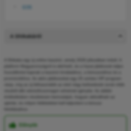
GYIK
A Shikakáról
A Shikaka egy új online kaszinó, amely 2026 júliusában indult. A
platform Magyarországról is elérhető, és a hazai játékosok teljes
hozzáférést kapnak a kaszinó kínálatához, a bónuszokhoz és a
promóciókhoz. Az aktív játékosokat egy 25 szintes VIP program
várja, míg az új felhasználók az első négy befizetésük során több
részből álló üdvözlőcsomagot vehetnek igénybe. Az alábbi
értékelésben részletesen bemutatjuk, hogyan aktiválható az
ajánlat, és milyen feltételeket kell teljesíteni a bónusz
feloldásához.
Előnyök