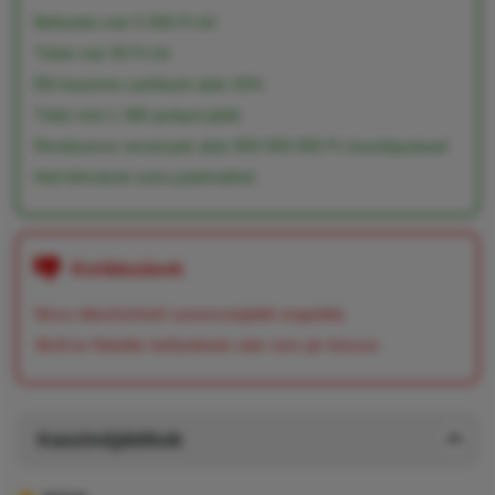
Befizetés már 5 000 Ft-tól
Tétek már 50 Ft-tól
Élő kaszinós cashback akár 25%
Több mint 1 380 jackpot játék
Rendszeres versenyek akár 800 000 000 Ft összdíjazással
Heti kihívások extra jutalmakkal
Korlátozások
Nincs ellenőrizhető szerencsejáték engedély
Skrill és Neteller befizetések után nem jár bónusz
Kaszinójátékok