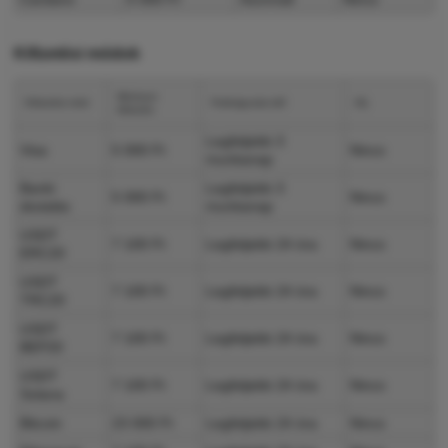
Kifizetési módok
Minimum
Kifizetési mód
Feldolgozási idő
Díj
kifizetés
Legfeljebb 3
Visa
5 000 Ft
Nincs
munkanap
Banki
Legfeljebb 3
5 000 Ft
Nincs
átutalás
munkanap
USDT
7 100 Ft
Legfeljebb 24 óra
Nincs
ERC20
USDT
7 100 Ft
Legfeljebb 24 óra
Nincs
TRC20
USDT
7 100 Ft
Legfeljebb 24 óra
Nincs
BEP20
USDT
7 100 Ft
Legfeljebb 24 óra
Nincs
Solana
Bitcoin
23 000 Ft
Legfeljebb 24 óra
Nincs