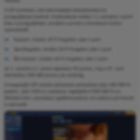
Shikaka.
A VIP-szinteken való előrehaladás befizetésekkel és
pontgyűjtéssel történik. A befizetések értéke 1:1 arányban számít
bele a pontgyűjtésbe, emellett a pontok a következő módon
szerezhetők:
Kaszinó: minden 20 Ft forgalom után 1 pont
Sportfogadás: minden 20 Ft forgalom után 1 pont
Élő kaszinó: minden 40 Ft forgalom után 1 pont
Az 1. szintről a 2. szintre lépéshez 35 pontra, míg a 25. szint
eléréséhez 200 000 pontra van szükség.
A magasabb VIP-szintek elérésével szintenként akár 280 000 Ft
jutalom, akár 15%-os cashback, legfeljebb 8 000 000 Ft-os
kifizetési limit, személyes ügyfélmenedzser és exkluzív promóciók
is elérhetők.