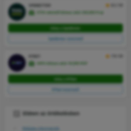
8.1 / 10
SPINBETTER
275% üdvözlő bónusz akár 200,000 Ft-ig
Irány a SpinBetter
SpinBetter ismertető
7.9 / 10
RTBET
100% bónusz akár 35,000 HUF
Irány a RTbet
RTbet ismertető
Ebben az értékelésben
Shikaka információk