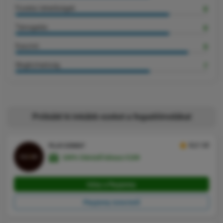
Fizetési lehetőségek
8
Támogatás
8
Kaszinó
9
Megbízhatóság
7
Próbáld ki inkább ezeket a fogadóirodákat
8.2 / 10
PLAYJONNY
100% Üdvözlő bónusz €100
Irány a Playjonny
Playjonny ismertető