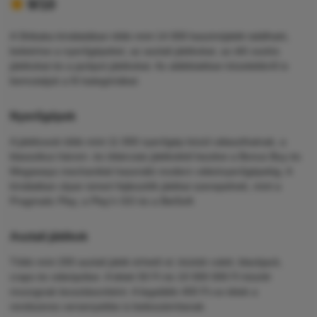
9/10
A Shikaka kínálatában több mint 14 000 kaszinójáték található,
beleértve a nyerőgépeket, az asztali játékokat, az élő osztós
játékokat és a jackpot játékokat. Az alábbiakban közelebbről is
bemutatjuk a fő kategóriákat.
Nyerőgépek
A játékosok több mint 11 000 nyerőgép közül választhatnak, a
klasszikus három- és öttárcsás játékoktól kezdve a Bonus Buy és
Megaways mechanikát használó modern videónyerőgépekig. A
kínálatban olyan ismert fejlesztők játékai szerepelnek, mint a
Pragmatic Play, a Play'n GO és a BetSoft.
Asztali játékok
Több mint 200 asztali játék érhető el, köztük rulett, blackjack,
craps és videópóker. A tétek 50 Ft és 10 000 000 Ft között
mozognak leosztásonként. A legalább 400 Ft-os tétek a
rendszeres versenyekbe is beleszámítanak.