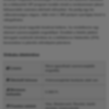
és a többszintű VIP program tovább növeli a rendszeresen játszó
felhasználók számára elérhető előnyöket. Ha pedig egy kis
változatosságra vágysz, több mint 1 380 jackpot nyerőgép közül is
válogathatsz.
A kaszinó jóval nagyobb bizalmat keltene, ha rendelkezne egy
elismert szerencsejáték engedéllyel. Emellett a felelős játékot
támogató eszközök bővítése és a kétfaktoros hitelesítés (2FA)
bevezetése is jelentős előrelépést jelentene.
Shikaka áttekintése
Nincs igazolható szerencsejáték
🔐 Licenc
engedély
🎁 Üdvözlő bónusz
A bónuszajánlat tisztázás alatt van
💰 Minimum
5 000 Ft
befizetés
Visa, Mastercard, Revolut, banki
💳 Fizetési módok
átutalás, kriptovaluták