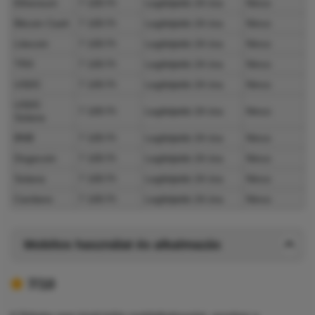
Ethereum
7 100 Ft
Legfeljebb 24 óra
Nincs
Bitcoin Cash
7 100 Ft
Legfeljebb 24 óra
Nincs
Litecoin
7 100 Ft
Legfeljebb 24 óra
Nincs
TRX
7 100 Ft
Legfeljebb 24 óra
Nincs
USDC
7 100 Ft
Legfeljebb 24 óra
Nincs
USDC
7 100 Ft
Legfeljebb 24 óra
Nincs
Solana
BNB
7 100 Ft
Legfeljebb 24 óra
Nincs
Dogecoin
7 100 Ft
Legfeljebb 24 óra
Nincs
Solana
7 100 Ft
Legfeljebb 24 óra
Nincs
Cardano
7 100 Ft
Legfeljebb 24 óra
Nincs
Mobilos használat és alkalmazás
7/10