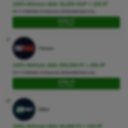
100% Bónusz akár 35,000 HUF + 100 IP
18+ F. Feltételek érvényesek, BeGambleAware.org
JÁTÉK ITT
Irány a Hellspin
9
Tikitaka
100% Bónusz akár 200,000 Ft + 200 IP
18+ F. Feltételek érvényesek, BeGambleAware.org
JÁTÉK ITT
Irány a Tikitaka
10
20Bet
100% Bónusz akár 40,000 Ft + 120 IP