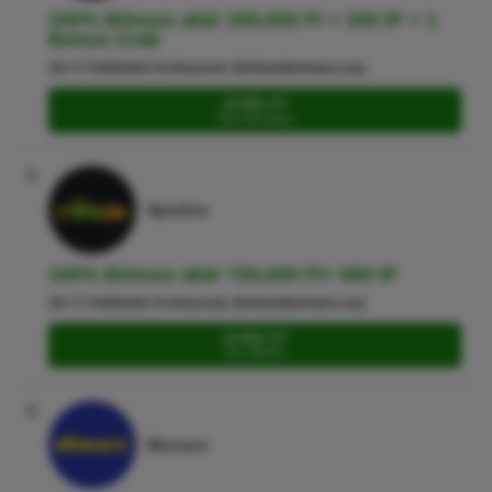
100% Bónusz akár 200,000 Ft + 200 IP + 1
Bonus Crab
18+ F. Feltételek érvényesek, BeGambleAware.org
JÁTÉK ITT
Irány a Stonevegas
5
Spinline
100% Bónusz akár 720,000 Ft+ 800 IP
18+ F. Feltételek érvényesek, BeGambleAware.org
JÁTÉK ITT
Irány a Spinline
6
Wonaco