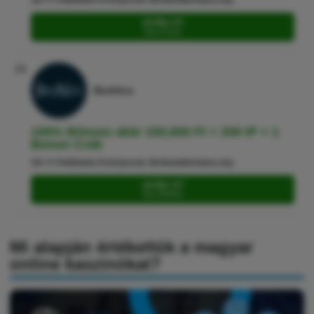
18+ F. Feltételek érvényesek, BeGambleAware.org
JÁTÉK ITT
Irány a Cazeus
13
BetAlice
100% Bónusz akár 150,000 Ft + 200 IP + 1
Bonus Crab
18+ F. Feltételek érvényesek, BeGambleAware.org
JÁTÉK ITT
Irány a BetAlice
Mi alapján értékeltük a magyar
online kaszinókat?