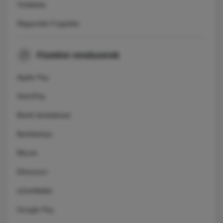
Vízilabda
Átigazolás Fogadás
Fizetési rendszerek
Apple Pay
AstroPay
Banki átutalással
Bankkártya
Bitcoin
Ethereum
eZeeWallet
Google Pay