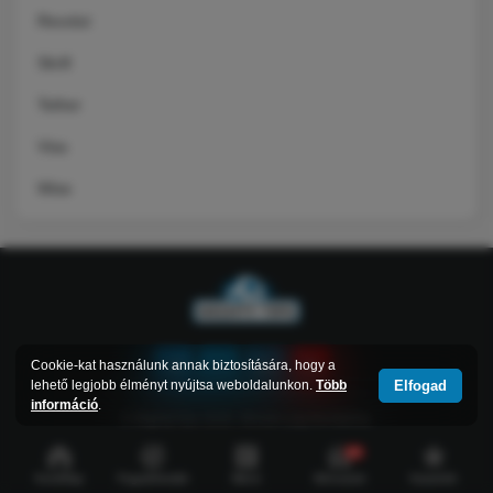
Revolut
Skrill
Tether
Visa
Wise
Cookie-kat használunk annak biztosítására, hogy a
Elfogad
lehető legjobb élményt nyújtsa weboldalunkon.
Több
információ
.
© MightyTips 2026. Minden jog fenntartva.
Kaszinó
Fizetési rendszerek
845
Kezdőlap
Fogadóirodák
Menü
Bónuszok
Kaszinók