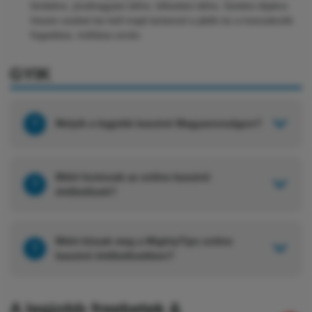
limitekre, jóváhagyási időre, kifizetési időre, fizetési díjakra
hiszen ezeket be kell majd tartanod a játék és a tranzakciók
fogadása, indítása során.
GYIK
?
Melyik a legjobb kaszinó Magyarországon?
Miért fontosak az online kaszinó
?
értékelések?
Miért bízzak meg a MightyTips online
?
kaszinó értékelésekben?
A legjobb freebetek &