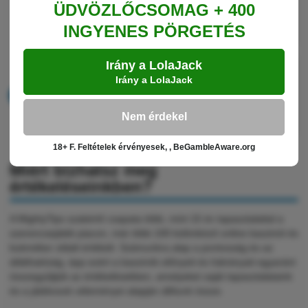
ÜDVÖZLŐCSOMAG + 400
Minden kaszinót kategóriákra bontva hasonlítunk össze,
figyelembe véve a tipikus limiteket, a kifizetések
INGYENES PÖRGETÉS
időtartamát és a tranzakciós díjakat.
Irány a LolaJack
Őszinte ítéletet ad:
A legfontosabb, hogy véleményeinket
Irány a LolaJack
teljes mértékben függetlenül írja egy szakértői csapat, akik
saját fiókjaikat használják a teszteléshez. Ennek
köszönhetően minden értékelés objektív, és első kézből
Nem érdekel
származó tapasztalatokat kínálunk valódi játékosoktól.
18+ F. Feltételek érvényesek, , BeGambleAware.org
Miért bízhatsz meg
értékeléseinkben?
A MightyTips szakértő csapata több, mint 15 év tapasztalattal a
szerencsejáték piacon, már több 100 különböző online kaszinót és
bukméker oldalt értékelt. Számunkra alap a pontosság és az
átláthatóság, épp ezért a kaszinók előnyeit és hátrányait egyaránt
összegyűjtjük az értékelésekben, amelyeket saját tapasztalataink
és a játékosok véleményei alapján állítunk össze.