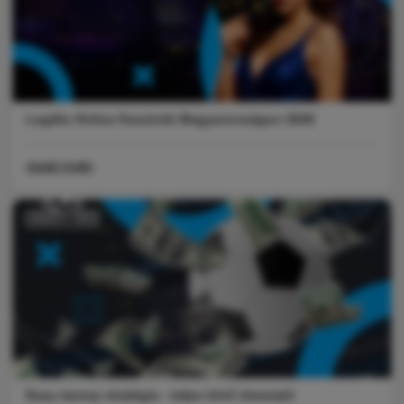
Legális Online Kaszinók Magyarországon 2026
Aladár Kollár
Easy money stratégia - teljes körű útmutató