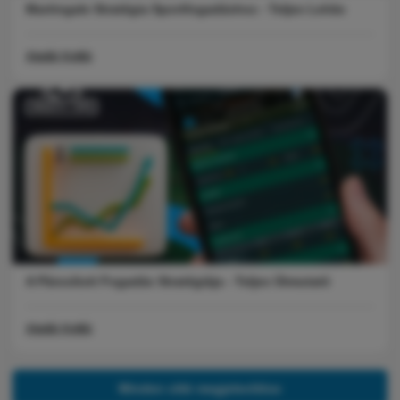
Martingale Stratégia Sportfogadáshoz - Teljes Leírás
Aladár Kollár
A Párosított Fogadás Stratégiája - Teljes Útmutató
Aladár Kollár
Minden cikk megjelenítése