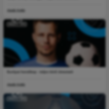
Aladár Kollár
Európai hendikep - teljes körű útmutató
Aladár Kollár