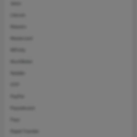
Jeton
Litecoin
Maestro
Mastercard
MiFinity
MuchBetter
Neteller
OTP
PayPal
Paysafecard
Payz
Rapid Transfer