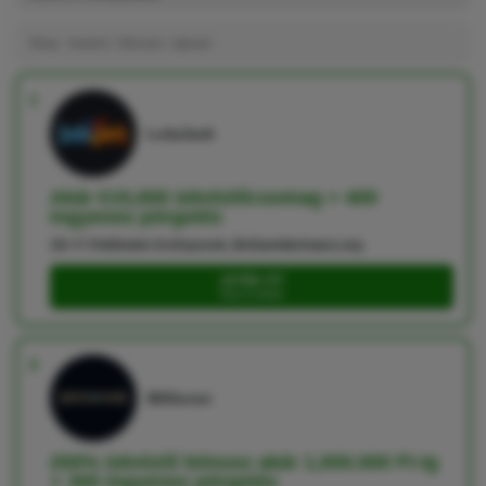
Rang
Kaszinó
Bónuszt
Igényel
1
LolaJack
Akár €15,000 üdvözlőcsomag + 400
ingyenes pörgetés
18+ F. Feltételek érvényesek, BeGambleAware.org
JÁTÉK ITT
Irány a LolaJack
2
Millioner
200% üdvözlő bónusz akár 1,000.000 Ft-ig
+ 300 ingyenes pörgetés