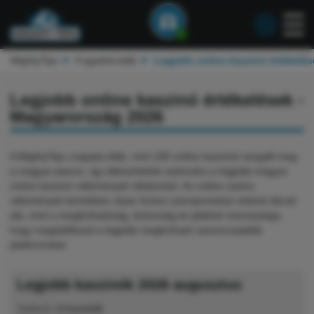
1
MightyTips
Fogadóirodák
Legjobb online kaszinó értékelés
Legjobb online kaszinó értékelések -
Magyarország 2026
A MightyTips csapata több, mint 100 online kaszinót vizsgált meg
a magyar piacon, így elkészítettük számodra a legjobb magyar
online kaszinó vélemények oldalunkat. Az online casino
vélemények keretében olyan fontos szempontokat vettünk látcső
alá, mint a megbízhatóság, biztonság és játékok mennyisége,
hogy megtalálhasd a legjobb megbízható szerencsejáték
platformokat.
Legjobb kaszinók 2026 augusztus
Találtunk:
13
kaszinók