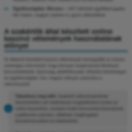
Ügyfélszolgálat: Wonaco
– 24/7 elérhető ügyféltámogatás
élő chaten, magyar nyelven is, gyors válaszidővel.
A szakértők által készített online
kaszinó vélemények használatának
előnyei
Az általunk közzétett kaszinó vélemények összegyűjtik az összes
szükséges információt, hogy könnyen meghozhasd döntésed:
bónuszfeltételek, biztonság, játékfelhozatal, kifizetési lehetőségek
és ügyfélszolgálat. Íme, hogyan előnyös számodra a
véleményeink:
Takarítson meg időt:
Szakértő véleményeinknek
köszönhetően pár kattintással megtalálhatod azokat az
online kaszinókat, amelyek kiváló bónuszokat biztosítanak
a játékosok számára, átlátható megforgatási
követelményekkel és feltételekkel.