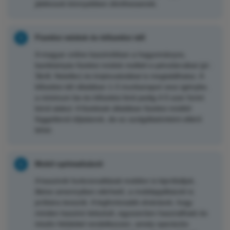
játékosok könnyebben dönthessenek.
Fizetési módok és kifizetési idő
A magyar online kaszinókban a hagyományos,
bankkártyás fizetési módok mellett e-pénztárcákat (pl.:
Skrill, Neteller) és kriptovalutákat is megtalálhatsz. A
kifizetési idő általában 1-3 munkanapot vesz igénybe,
a minimum be-és kifizetési limit pedig 4-5 ezer forint
körül alakul. A fizetések általában fizetési módtól
függetlenül díjtalanok, de ez szolgáltatónként eltérő
lehet.
Mobil optimalizáció
A kaszinók funkcionalitását mobilon is kipróbáljuk,
illetve amennyiben elérhető, a mobilapplikációt is
próbára tesszük. A legfontosabb elvárások, hogy
minden kaszinó letisztult, egyszerűen használható és
intuitív felülettel rendelkezzen, amely operációs