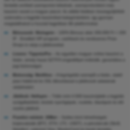
fentebb említett szempontot lefednek, szempontonként más
kaszinó vezeti a magyar piacot. Az alábbi listában összegyűjtöttük
számodra a legjobb kaszinókat kategóriánként, így gyorsan
megtalálhatod a hozzád legjobban illő platformokat.
Bónuszok: Slotsgem
– 100% Bónusz akár 200,000 Ft + 200
IP . Emellett VIP program, cashback és rendszeres Prize
Drops is várja a játékosokat.
Licenc: TippmixPro
– Az egyetlen magyar online kaszinó a
listán, amely hazai SZTFH engedéllyel működik, garantálva a
jogi biztonságot.
Biztonság: BetAlice
– A legrégebbi szereplő a listán, stabil
piaci háttérrel és SSL titkosítással a játékosok adatainak
védelméért.
Játékok: Hellspin
– Több mint 4.500 kaszinójáték a legjobb
szolgáltatóktól, köztük nyerőgépek, roulette, blackjack és élő
osztós játékok.
Fizetési módok: 20Bet
– Széles körű lehetőségek:
kriptovaluták (BTC, ETH, LTC, USDT), e-pénztárcák (Skrill,
Neteller), valamint Visa, MasterCard és banki átutalás.