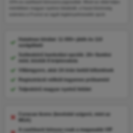
15%-os cashback bónuszra jogosultak. Mivel az oldal teljes
mértékben magyar nyelvre lokalizált, a hazai közönség
számára a Frumzi az egyik legkényelmesebb opció.
Hatalmas kínálat: 11 000+ játék és 110
szolgáltató
Széleskörű bankolási opciók: 20+ fizetési
mód, köztük 8 kriptovaluta
Villámgyors, akár 24 órán belüli kifizetések
Regisztráció nélküli ingyenes próbamód
Teljeskörű magyar nyelvű felület
Curacao licenc (kevésbé szigorú, mint az
MGA)
A cashback bónusz csak a magasabb VIP