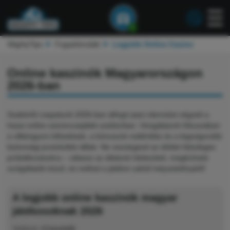
1
MightyTips
Fogadóirodák
Legjobb Online Casino
Online kaszinók Magyarországon
2026-ban
Szakértői csapatunk 2026-ban átfogó piaci elemzést végzett a
hazai online szerencsejáték-szektorban. Vizsgálatunk fókuszában
a villámgyors kifizetések, a bónuszok reálértéke és a legszigorúbb
biztonsági protokollok álltak. Ne vesztegesd az idődet felesleges
próbálkozásokra – válassz az általunk hitelesített, megbízható
szolgáltatók közül, és indítsd a játékot valódi helyzetelőnyből!
A legjobb online kaszinók magyar
játékosoknak 2026
Találtunk:
13
kaszinók