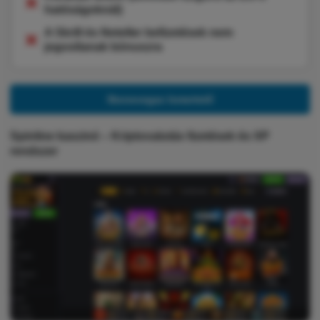
hatóságoknál)
A Skrill és Neteller befizetések nem
jogosítanak bónuszra
Stonevegas Ismertető
Spinline kaszinó – Kriptovalutás fizetések és XP
rendszer