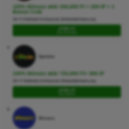
100% Bónusz akár 200,000 Ft + 200 IP + 1
Bonus Crab
18+ F. Feltételek érvényesek, BeGambleAware.org
JÁTÉK ITT
Irány a Stonevegas
5
Spinline
100% Bónusz akár 720,000 Ft+ 800 IP
18+ F. Feltételek érvényesek, BeGambleAware.org
JÁTÉK ITT
Irány a Spinline
6
Wonaco