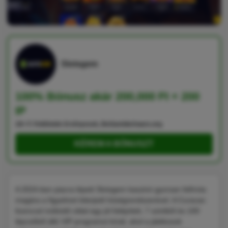
Slotsgem
100% Bónusz akár 200,000 Ft + 200
IP
18+ F. Feltételek érvényesek, BeGambleAware.org
KÉREM A BÓNUSZT
A 2024-ben piacra lépett Slotsgem kaszinó gyorsan felhívta
magára a figyelmet kiterjedt hűségrendszerével. A Curacao
licenccel működő oldal egy jól felépített, 7 szintből és 100
lépcsőből álló VIP programot kínál, ahol a játékosok