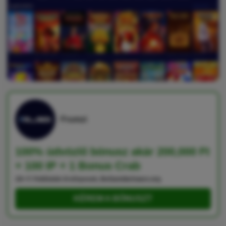
Frumzi
100% üdvözlő bónusz akár 200,000 Ft
+ 100 IP + 1 Bonus Crab
18+ F. Feltételek érvényesek, BeGambleAware.org
KÉREM A BÓNUSZT