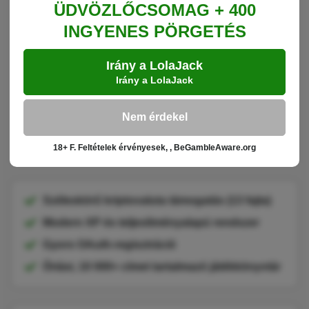
választhatunk. A repertoárban olyan népszerű nyerőgépek
ÜDVÖZLŐCSOMAG + 400
szerepelnek, mint a Dragon Pearls vagy a Buffalo King
INGYENES PÖRGETÉS
Megaways, de a klasszikus asztali játékok és az élő kaszinó
rajongói is megtalálják számításaikat.
Irány a LolaJack
A felhasználói élményt az OAuth-regisztráció (gyors belépés
Irány a LolaJack
Google/közösségi fiókkal) és az egyedi XP (tapasztalati pont)
gyűjtőrendszer teszi különlegessé. A játékosok napi és heti
bajnokságokon mérhetik össze tudásukat, az új
Nem érdekel
felhasználókat pedig egy 100%-os, akár 120 000 Ft-ig
terjedő üdvözlő bónusz várja.
18+ F. Feltételek érvényesek, , BeGambleAware.org
Széleskörű kriptovaluta támogatás (13 fajta)
Modern XP és teljesítményalapú rendszer
Gyors OAuth-regisztráció
Óriási, 10 000+ címet tartalmazó játékkönyvtár