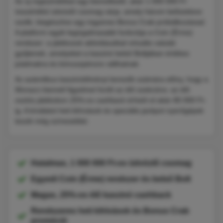
Az új regisztrálókat egy kiemelkedő, akár 1 000 000 Ft
összértékű üdvözlő csomag várja, amely három befizetésre
oszlik, kiegészítve egy ingyenes Bonus Crab próbálkozással.
A platform egyik legizgalmasabb funkciója a Coin (Érme)
rendszer: a játékosok aktivitásukkal virtuális valutát
gyűjtenek, amelyeket a kaszinó belső Boltjában értékes
jutalmakra és bónuszpénzre válthatnak.
Az autentikus kaszinóélményt keresők számára előny, hogy a
Wonaco kiemelt figyelmet fordít az élő szekcióra: az élő
osztós játékokon 25%-os cashback érhető el akár 80 000 Ft-
ig. A kínálatot heti kihívások és speciális jackpot nyerőgépek
teszik még színesebbé.
Hatalmas, 1 000 000 Ft-os üdvözlő csomag
Egyedi Coin (Érme) rendszer és belső Bolt
Magas, 25%-os élő kaszinó cashback
Rendszeres heti kihívások és Bonus Crab
promóció