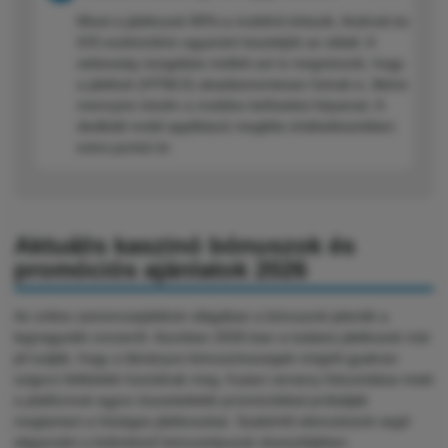
Mivel a játékosok 80%-a mobilról érkezik, Android és
iOS eszközökön egyaránt teszteljük az oldalt. A
sebesség vizsgálata mellett azt is megnézzük, hogy
a játékok (HTML5) akadásmentesen futnak-e, illetve
mennyire intuitív a mobilos befizetési folyamat. A
dedikált mobil applikáció megléte értékelésünkben
extra pontot ér.
Aktuális kaszinó bónuszok és
promóciós ajánlatok 2026
Az online szerencsejátékok világában a bónuszok jelentik a
legnagyobb vonzerőt. Azonban 2026-ban a tudatos játékosok már
jól tudják, hogy a látványos bónuszösszegek mögött gyakran
szigorú feltételek húzódnak meg. A piaci verseny fokozódása miatt
a platformok egyre összetettebb promóciókkal próbálják
megtartani a hűséges játékosokat. Szakértői elemzésünk segít
eligazodni a különböző bónusztípusok útvesztőjében.