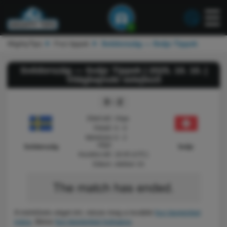
1
MightyTips
Foci tippek
Svédország — Svájc Tippek
Svédország — Svájc Tippek | 2025. 10. 10. |
Világbajnoki selejtező
0 - 2
Eltelt idő:
Vége
Félidő:
0 - 0
Mérkőzés
0 - 2
vége:
Svédország
Svájc
Kezdési idő:
18:45 (UTC)
Dátum:
október 10.
A mérkőzés véget ért, nézze meg a további
foci tippjeinket
mára
, illetve
foci tippjeinket holnapra
.