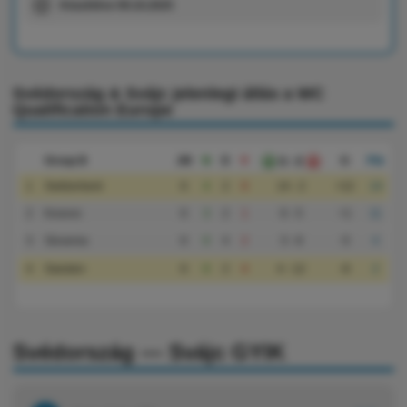
Közzétéve
09.10.2025
Svédország & Svájc jelenlegi állás a WC
Qualification Europe
Group B
JM
N
D
V
G
Ptk
G - E
1
Switzerland
6
4
2
0
14 - 2
+12
14
2
Kosovo
6
3
2
1
6 - 5
+1
11
3
Slovenia
6
0
4
2
3 - 8
-5
4
4
Sweden
6
0
2
4
4 - 12
-8
2
Svédország — Svájc GYIK