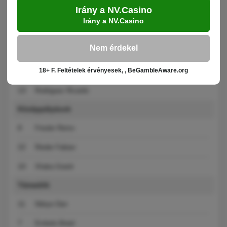
Irány a NV.Casino
Védők
Irány a NV.Casino
3
Widmer Silvan
Nem érdekel
4
Elvedi Nico
18+ F. Feltételek érvényesek, , BeGambleAware.org
5
Akanji Manuel
13
Rodriguez Ricardo
Középpályások
8
Freuler Remo
22
Rieder Fabian
10
Xhaka Granit
Támadók
11
Ndoye Dan
7
Embolo Breel