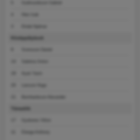
5
Gudmundsson Gabriel
4
Hien Isak
3
Ekdal Hjalmar
Középpályások
8
Svensson Daniel
14
Saletros Anton
18
Ayari Yasin
20
Larsson Hugo
21
Bernhardsson Alexander
Támadók
17
Gyokeres Viktor
11
Elanga Anthony