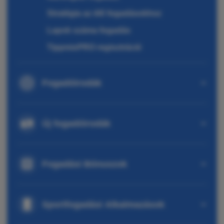
Stratégia az élő fogadásokhoz
Lapok száma fogadás
TippmixPRO regisztráció
Fogadóirodák
Új fogadóirodák
Fogadási Bónuszok
Sportfogadási Alkalmazások