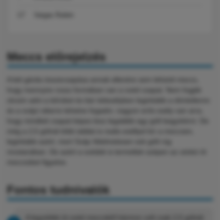
17
Vargas Rubén
Meccs előrejelzés
A két gárda összecsapása annak ellenére sem lefutott meccs,
hogy mennyire rossz formában van a svéd csapat. Nem fogják
olcsón adni a bőrüket és bár kétesélyben leginkább a döntetlenre
és a svájci sikerre lehetne fogadni, nagyon erős esély van arra,
hogy mindkét csapat képes lesz legalább egy gólt begyötörni. De
még a 2,5 gólnál több találat is realis eséllyel bír a meccsen,
leginkább azért, mert Svájc félelmetesen sok gólt rúg
mostanában. De azért a svédek is termeltek szépen az utolsó öt
meccsüket figyelve.
Fontos tudnivalók
A legutóbbi öt svéd meccsből hármon volt csak 2,5 gólnál