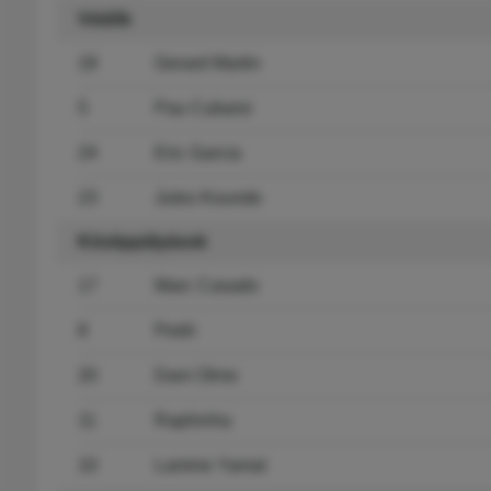
Védők
18
Gerard Martin
5
Pau Cubarsi
24
Eric Garcia
23
Jules Kounde
Középpályások
17
Marc Casado
8
Pedri
20
Dani Olmo
11
Raphinha
10
Lamine Yamal