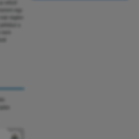
az előző
 hanem egy
 már rögtön
 például a
n nem
ott
bbi
igája