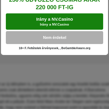
220 000 FT-IG
Irány a NV.Casino
Irány a NV.Casino
Nem érdekel
18+ F. Feltételek érvényesek, , BeGambleAware.org
az új idényben is, a győzelmi sorozatok egy kisebb botlás szakí
is csak döntetlent sikerült elérnie a csapatnak. A Barcelona
 fordulóra, ugyanis elég sok sérülés sújtja a keretet. Alejandro 
ajd ott a pályán. Ezen felül Marc-Andre ter Stegen sem egészsé
te, hogy nem számol a Német kapussal ezért is igazolták le Jo