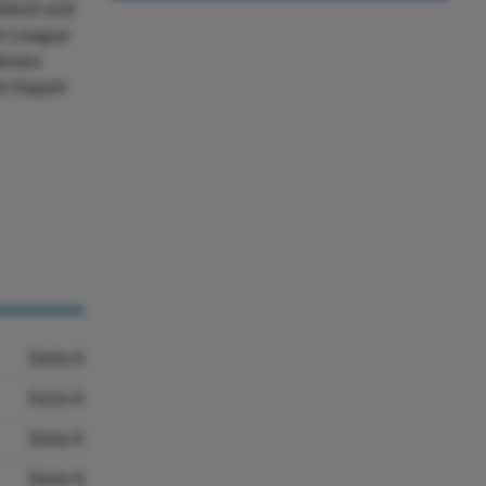
ókról szól
er League
demes
is Napoli-
Serie A
Serie A
Serie A
Serie A