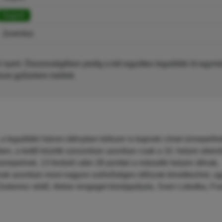
Napoli
Juventus
li nyert. Összességében pedig a két együttes legutóbbi öt egymá
Juve győzelem mellett.
a legutóbbi három idényben kétszer is bajnoki címet ünnepelhet
en, a kettő közötti szezonban azonban csak a 10. helyre sikerül
zerepelnek, 13 forduló után 28 ponttal a második helyen állnak,
tnak azonban most nagyon szélsőséges időszak következhet, ug
utierrez védő, illetve rengeget középpályás, Sven Lobotka, Fr