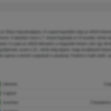
 az Olasz bajnokságban. A csapat legutóbb még az előző évtize
ni. A tabellán msot a 7. helyet foglalják el 23 ponttal, tehát v
. A csapt az előző idényben a negyedik helyen zárt, így ott l
t gyűjteniük, ezzel a 22., tehát még éppen, hogy továbbjutó hely
tek sajnos a torinói csapatnál is akadnak, Federico Gatti védő, v
Udinese
Copp
Cagliari
Juventus
Champions