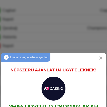
Cagliari
Copp
Napoli
Qarabağ
Champions
Atalanta
Napoli
Limitált ideig elérhető ajánlat
NÉPSZERŰ AJÁNLAT ÚJ ÜGYFELEKNEK!
250% ÜDVÖZLŐ CSOMAG AKÁR