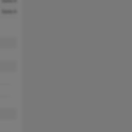
Serie A
Serie A