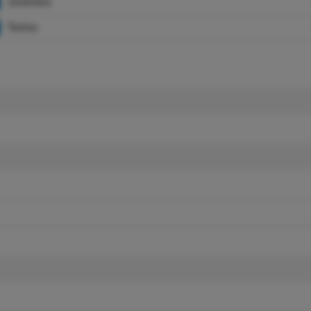
Juventus
Torino