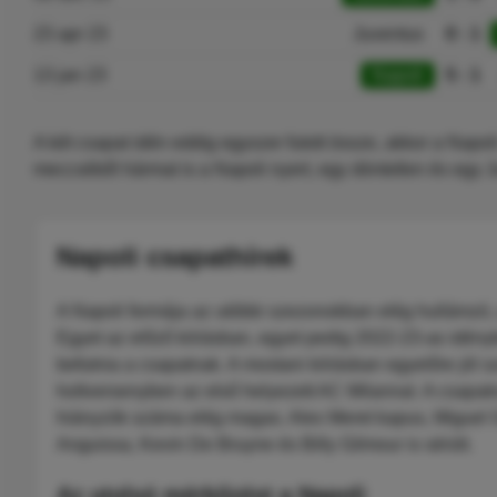
23 apr 23
Juventus
0 : 1
13 jan 23
Napoli
5 : 1
A két csapat idén eddig egyszer futott össze, akkor a Napo
meccséből hármat is a Napoli nyert, egy döntetlen és egy 
Napoli csapathírek
A Napoli formája az utóbbi szezonokban elég hullámzó, 
Egyet az előző kiírásban, egyet pedig 2022-23-as idényb
befutnia a csapatnak. A mostani kiírásban egyelőre jól s
holtversenyben az első helyezett AC Milannal. A csapa
hiányzók száma elég magas. Alex Meret kapus, Miguel G
Anguissa, Kevin De Bruyne és Billy Gilmour is sérült.
Az utolsó mérkőzést a Napoli