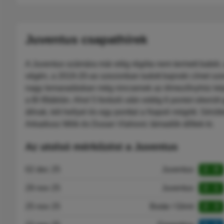
Juventus csapathírek
A Juventus számára már elég régóta nem termett babér,
végén, a 2019-20-as szezonban tudott bajnoki címet szerez
nagy lemaradásban még nincsenek az élmezőnyhöz képest
a Bl főtáblán. Ahol 5 forduló után eddig 6 pontot sikerül
állnak, két hellyel és egy ponttal a Napoli mögött. Sérül
Arkadiusz Milik és Dusan Vlahovic támadók dőltek ki.
Az utolsó mérkőzést a Juventus
02 dec 25
Juventus
2 : 0
29 nov 25
Juventus
2 : 1
25 nov 25
Bodø / Glimt
2 : 3