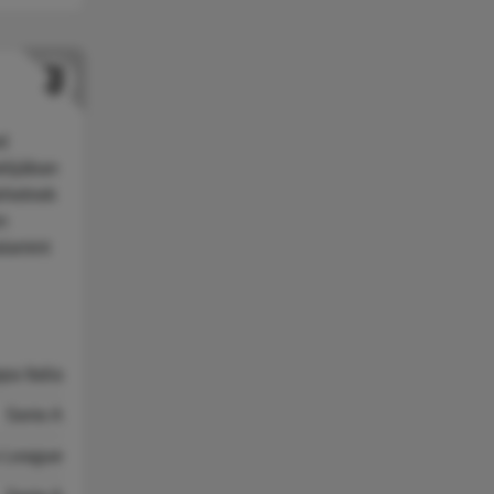
d
alójában
ehetnek
en
alamint
a Italia
Serie A
 League