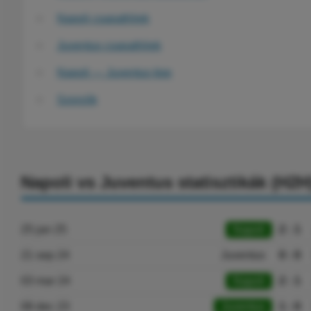
Napoli csapathírek
Juventus csapathírek
Napoli — Juventus tipp
Szorzók
Napoli vs Juventus statisztikák (H2H
25 jan 25
Napoli
2 : 1
21 sep 24
Juventus
0 : 0
03 mar 24
Napoli
2 : 1
08 dec 23
Juventus
1 : 0