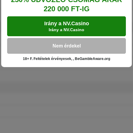
220 000 FT-IG
Irány a NV.Casino
Irány a NV.Casino
Nem érdekel
18+ F. Feltételek érvényesek, , BeGambleAware.org