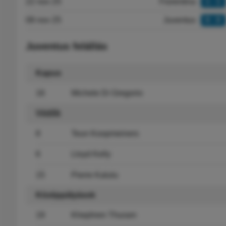
22 nov 25
Fiorentina
1 : 1
08 nov 25
Juventus
0 : 0
Juventus felállás
Kapus
16
Michele Di Gregorio
Védők
8
Teun Koopmeiners
6
Lloyd Kelly
15
Pierre Kalulu
Középpályások
19
Khephren Thuram