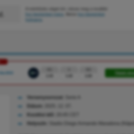
A mérkőzés véget ért, nézze meg a további
foci tippjeinket mára
, illetve
foci tippjeinket
holnapra
.
W1
X
W2
tha BSC
Tippek olv
2.45
3.40
2.80
Versenysorozat:
Serie A
Dátum:
2025. 12. 07.
Kezdési idő:
20:45 CET
Helyszín:
Stadio Diego Armando Maradona (Nápo