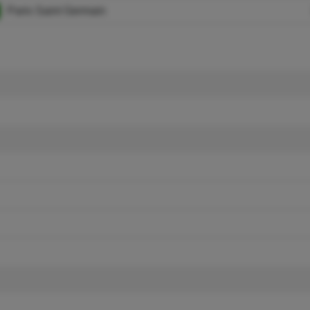
Paris Saint Germain