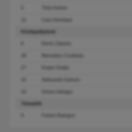
5
Thilo Kehrer
12
Caio Henrique
Középpályások
6
Denis Zakaria
28
Mamadou Coulibaly
27
Krepin Diatta
10
Aleksandr Golovin
24
Simon Adingra
Támadók
9
Folarin Balogun