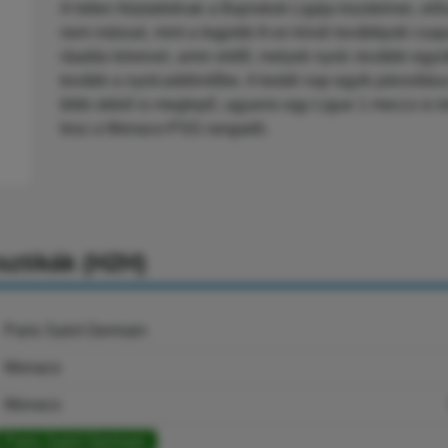
A héten folytatódnak a Bajnokok Ligája küzdelmei, elő
nem mással, mint a legjobb 8-on kívüli továbbjutó csa
ráadás köreivel, amin eldől, melyek nyolc további együt
tovább a nyolcaddöntőbe. A keddi nap egyik párosítás
több okból is meglepő, ugyanis egy Ligue 1 meccs is l
lesz a Monaco-PSG rangadó.
sztikák (H2H)
Paris Saint Germain
Monaco
Monaco
Paris Saint Germain