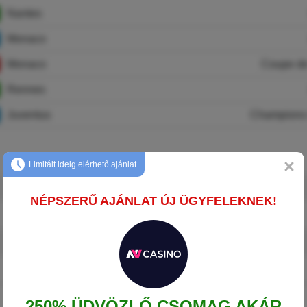
Nantes
Monaco
Monaco
Coupe de
Rennes
Juventus
Champions
Limitált ideig elérhető ajánlat
NÉPSZERŰ AJÁNLAT ÚJ ÜGYFELEKNEK!
250% ÜDVÖZLŐ CSOMAG AKÁR