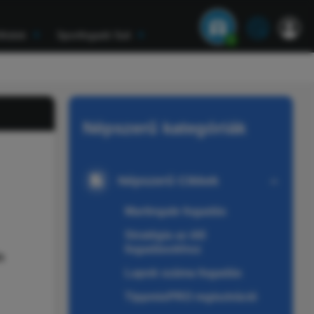
 Módok
Sportfogadó Suli
1
Népszerű kategóriák
Népszerű Cikkek
Martingale fogadás
Stratégia az élő
fogadásokhoz
n
Lapok száma fogadás
TippmixPRO regisztráció