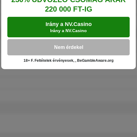
220 000 FT-IG
Irány a NV.Casino
Irány a NV.Casino
Nem érdekel
18+ F. Feltételek érvényesek, , BeGambleAware.org