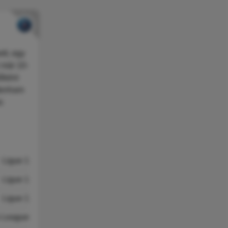
tt, egy
 már 10-
dőként
ttenham
s
Ligue 1
Ligue 1
Ligue 1
 League