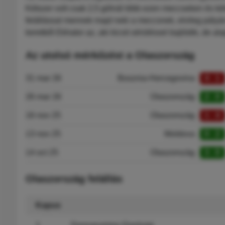
Kétszer volt csak 2,5 gólnál több ezen meccseken és kéts
felállással mennek majd neki a meccsnek, elvileg pályán 
keretből Ekhator az, aki kicsit sérüléssel bajlódik, de 
Az utolsó mérkőzést a Olaszország
31 mar 26
Bosznia-Hercegovina
4 : 1
26 mar 26
Olaszország
2 : 0
16 nov 25
Olaszország
1 : 4
13 nov 25
Moldova
0 : 2
14 oct 25
Olaszország
3 : 0
Olaszország felállás
Kapus