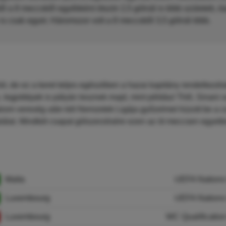
l a 8 meccsből egyébként ötször 2,5 gólnál is több született, r
s csak egyet. Háromszor volt a 8 meccsből 3,5 gólnál több.
ír, de ez a keret teljes egészében a hazai kapitány rendelkezés
 legjobbjaik is pályán lesznek majd, mint például Thill, Sinani 
árom vereség után két Nemzetek Ligája győzelmet húzott be a c
alálat. Mindkét csapat gólszerzésére ezen az öt meccsen egyetl
Malta
UEFA Nations
Luxembourg
UEFA Nations
Luxembourg
WC Qualificatio