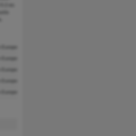
-5-2-es
eurós
e.
n Europe
n Europe
n Europe
n Europe
n Europe