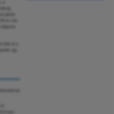
, a
emburg
zai gárda
VB-re, hat
n végezve
 érte el a
eztek, így
nternational
i 8
2014-ben