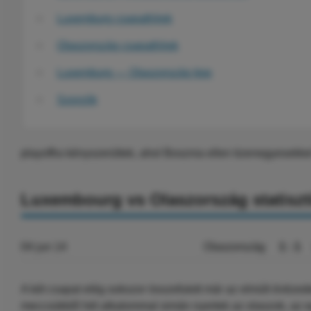
Luxemburg csapathírek
Olaszország csapathírek
Luxemburg — Olaszország tipp
Szorzók
playoffra kényszerültek, ahol Bosznia ellen tizenegyesekke
Luxembourg vs Olaszország statiszt
04 jun 14
Olaszország
1 : 1
A két csapat elég sokszor összefutott már az elmúlt évtize
meccsükből hét alkalommal simán nyertek az olaszok, az e