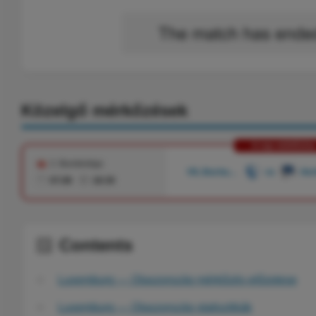
Közelgő mérkőzések
A nap mérkőzése
2. Bundesliga
VfL Bochum 1848
vs
Her
07.08
18:30
Contents
Luxemburg — Olaszország mérkőzés előzetese
Luxemburg — Olaszország statisztikák