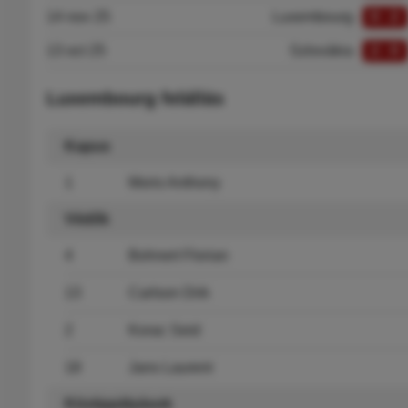
14 nov 25
Luxembourg
0 : 2
13 oct 25
Szlovákia
2 : 0
Luxembourg felállás
Kapus
1
Moris Anthony
Védők
4
Bohnert Florian
13
Carlson Dirk
2
Korac Seid
18
Jans Laurent
Középpályások