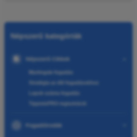
Népszerű kategóriák
Népszerű Cikkek
Martingale fogadás
Stratégia az élő fogadásokhoz
Lapok száma fogadás
TippmixPRO regisztráció
Fogadóirodák