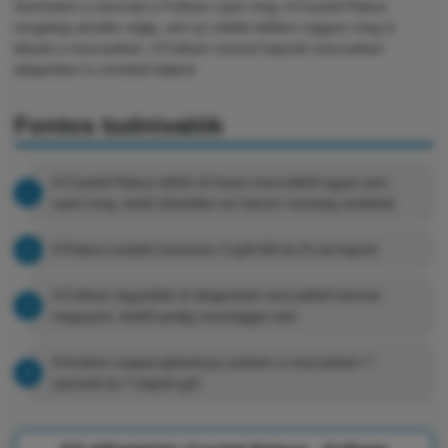
Szerintem a meccset a Fulham nyeri meg. A Crystal Palace
rengeteg sérülés sújtja, ami az utóbbi időben nagyon meg is
látszik a meccseiken. A Fulham viszont bajnoki meccseken
idegenben is remekül teljesít.
Fontos tudnivalók
A Crystal Palace előző öt hazai meccséből egyet sem
nyert meg, kettő döntetlen és három vereség született.
A Palace ezalatt összesen 3 gólt lőtt és 8-cat kapott.
A Fulham legutóbbi öt idegenbeli meccséből hármat
megnyert, kettőt pedig vereséggel zárt.
A londoni csapat gólaránya ezeken a meccseken 7
szerzett és 7 kapott gól.