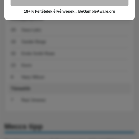
2
Kenny Tete
18+ F. Feltételek érvényesek, , BeGambleAware.org
Középpályások
20
Sasa Lukic
16
Sander Berge
32
Emile Smith Rowe
22
Kevin
8
Harry Wilson
Támadók
7
Raul Jimenez
Meccs tipp