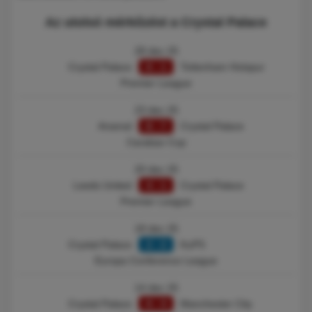
Az utolsó mérkőzést a Crystal Palace
28 dec 25
Crystal Palace
0 : 1
Tottenham Hotspur
Premier League
23 dec 25
Arsenal
8 : 7
Crystal Palace
Carabao Cup
20 dec 25
Leeds United
4 : 1
Crystal Palace
Premier League
18 dec 25
Crystal Palace
2 : 2
KuPS
Europa Conference League
14 dec 25
Crystal Palace
0 : 3
Manchester City