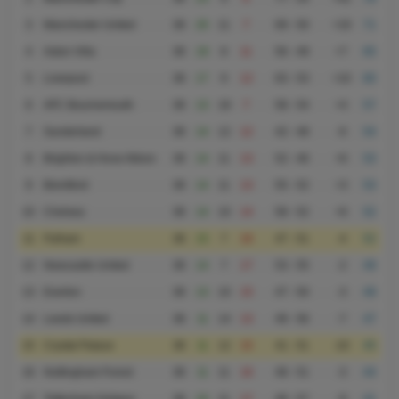
3
Manchester United
38
20
11
7
69 - 50
+19
71
4
Aston Villa
38
19
8
11
56 - 49
+7
65
5
Liverpool
38
17
9
12
63 - 53
+10
60
6
AFC Bournemouth
38
13
18
7
58 - 54
+4
57
7
Sunderland
38
14
12
12
42 - 48
-6
54
8
Brighton & Hove Albion
38
14
11
13
52 - 46
+6
53
9
Brentford
38
14
11
13
55 - 52
+3
53
10
Chelsea
38
14
10
14
58 - 52
+6
52
11
Fulham
38
15
7
16
47 - 51
-4
52
12
Newcastle United
38
14
7
17
53 - 55
-2
49
13
Everton
38
13
10
15
47 - 50
-3
49
14
Leeds United
38
11
14
13
49 - 56
-7
47
15
Crystal Palace
38
11
12
15
41 - 51
-10
45
16
Nottingham Forest
38
11
11
16
48 - 51
-3
44