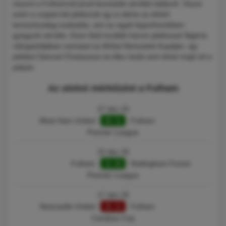
viszont a Fulhamnél jóval kevesebb sérültet találunk. Viszot
azért a csapat két játékosát így is elérte az elülső
keresztszalag-szakadás, ami az egyik legnehezebben
gyógyuló sérülés. Ezen felül további három játékosuk Nigéria
válogatottjában szerepel az Afrikai Nemzetek Kupáján, így
például Samuel Chukwueze és Alex Iwobi sem lehet majd ott a
pályán.
Az utolsó mérkőzést a Fulham
27 dec 25
West Ham United
0 : 1
Fulham
Premier League
22 dec 25
Fulham
1 : 0
Nottingham Forest
Premier League
17 dec 25
Newcastle United
2 : 1
Fulham
Carabao Cup