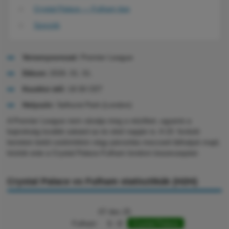
Crystal Palace — Fulham tipp
Szorzók
Versenysorozat:
Premier League
Dátum:
2026. 01. 01.
Kezdési idő:
18:30 CET
Helyszín:
Selhurst Park (London)
A Premier League nem váratja meg a nézőket, ugyanis a
bajnokság tovább zakatol az év első napján is. A 19. forduló
keretein belül csütörtökön négy párosítás meccseit láthatjuk majd,
köztük este a Crystal Palace-Fulham londoni összecaspást.
Crystal Palace vs Fulham statisztikák (H2H)
07 dec 25
Fulham
1 : 2
Crystal Palace