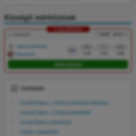
Közelgő mérkőzések
A nap mérkőzése
09.08
10:15
Eredivisie
Sparta Rotterdam
W1
X
W2
5.10
4.10
1.60
Feyenoord
Tippek olvasása
Contents
Crystal Palace — Fulham mérkőzés előzetese
Crystal Palace — Fulham statisztikák
Crystal Palace csapathírek
Fulham csapathírek