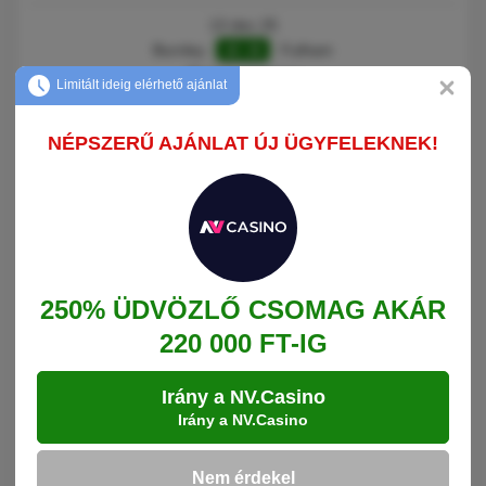
13 dec 25
Burnley
2 : 3
Fulham
Premier League
Limitált ideig elérhető ajánlat
07 dec 25
NÉPSZERŰ AJÁNLAT ÚJ ÜGYFELEKNEK!
Fulham
1 : 2
Crystal Palace
Premier League
Fulham felállás
Kapus
250% ÜDVÖZLŐ CSOMAG AKÁR
1
Bernd Leno
220 000 FT-IG
Védők
33
Antonee Robinson
Irány a NV.Casino
Irány a NV.Casino
15
Jorge Cuenca
5
Joachim Andersen
Nem érdekel