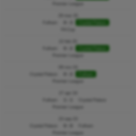
Premier League
29 mar 25
Fulham
0 : 3
Crystal Palace
FA Cup
22 feb 25
Fulham
0 : 2
Crystal Palace
Premier League
09 nov 24
Crystal Palace
0 : 2
Fulham
Premier League
27 apr 24
Fulham
1 : 1
Crystal Palace
Premier League
23 sep 23
Crystal Palace
0 : 0
Fulham
Premier League