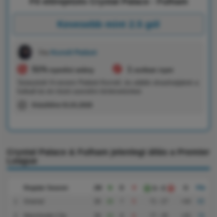
Fő előrejelzés Crystal Palace - Fulham
Kevesebb mint 2.5 gól
Írta
Kornél Palásti
51%
1
nyerési arány
sorban nyer
Sziasztok! A nevem Palásti Kornél, és alább olvashatjátok a
futball és én közti szerelmi történetünket.
Közzétéve
01.01.2026
Crystal Palace & Fulham jelenlegi állás a Premier
League
Regular Season
JM
N
D
V
G
Ptk
G - E
1
Arsenal
38
26
7
5
71 - 27
+44
85
2
Manchester City
38
23
9
6
77 - 35
+42
78