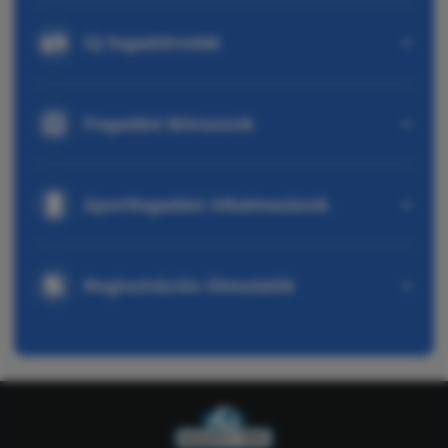
Új fogadóirodák
Fogadási Bónuszok
Sportfogadási Alkalmazások
Regisztrációs Útmutatók