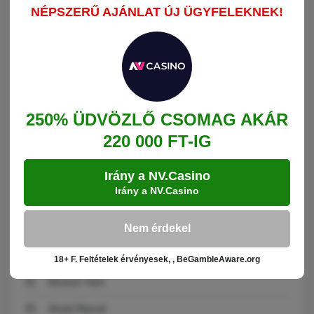
Inter
2 : 1
Torino
NÉPSZERŰ AJÁNLAT ÚJ ÜGYFELEKNEK!
Coppa Italia
01 feb 26
Cremonese
0 : 2
Inter
Serie A
28 jan 26
250% ÜDVÖZLŐ CSOMAG AKÁR
Borussia Dortmund
0 : 2
Inter
220 000 FT-IG
Champions League
Irány a NV.Casino
Inter felállás
Irány a NV.Casino
Kapus
Nem érdekel
1
Sommer Yann
Védők
18+ F. Feltételek érvényesek, , BeGambleAware.org
31
Bisseck Yann
25
Akanji Manuel