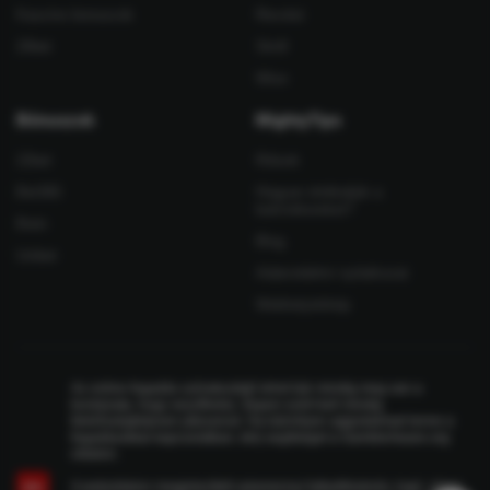
Kaszino bonuszok
Revolut
20bet
Skrill
Wise
Bónuszok
MightyTips
22bet
Rólunk
Bet365
Hogyan értékeljük a
bukmékereket?
Bwin
Blog
Unibet
Adatvédelmi nyilatkozat
Webhelytérkép
Az online fogadás szórakoztató lehet bár mindig meg van a
kockázata, hogy veszíthetsz. Éppen ezért kell mindig
felelősségteljesen játszanod. Ha bármilyen aggodalmad lenne a
fogadásokkal kapcsolatban, kérj segítséget a GambleAware.org
oldalon.
A weboldalon megjelenített valamennyi futballklubnév, logó, címer
18+