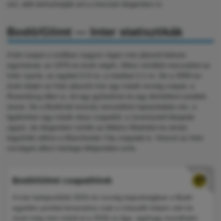
szó, akik behúzhatják ezt a meccset idegenben is.
Bodö/Glimt — Inter statisztikák
A két csapat a múltban nagyon régen már játszott kétszer
egymással, az 1970-es évek végén. Akkor mindkét meccsüket az
Inter nyerte, az egyiket 5-0-ra, a másikat 2-1-re. De a 2000-es
évek elején az Inter játszott már egy másik norvég csapat, a
Rosenborg ellen is, ott egy győzelmet és egy döntetlent szedtek
össze. De a Bodönek komoly nemzetközi tapasztalata van, a
ligakörben egy másik olasz csapattól, a Juventustól kikaptak
ugyan, de idegenben verték az Atlético Madridot és simán
legyűrték otthon a Manchester City csapatát is. Viszont az Inter
norvégok elleni mérlege kifejezetten erős.
Bodö/Glimt csapathírek
A már befejeződött 2025-ös norvég bajnokságban a Bodö
egyetlen ponttal lemaradva csak a második helyen zárt és
most még nem indult el a 2026-os liga, úgyhogy mondhatni