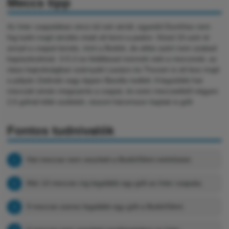
Meccs tipp
Az Inter csapatában sincs túl sok sérült, egyedül Dumfries nem
fog tudni majd sérülés miatt ott lenni a padon. Közel 15-ször ér
annyit a csapat kerete, mint a Bodöé, de ebbe azért nem szabad
kapaszkodniuk. 3-5-2-es felállással mennek neki a meccsnek, az
olasz bajnokságban szárnyaló Lautaro és Thuram is ott lesz majd
a pályán Zielinski vagy éppen Barella mellett. A legutóbbi hat
meccsét simán megnyerte a csapat, és ezen meccsekből négyen
2,5 gólnál több született, viszont háromszor kaptak is gólt.
Fontos tudnivalók
Hat meccse nem veszített a Bodö/Glimt mérkőzést.
Már 14 meccse rúg legalább egy gólt az Inter csapata.
9 meccse szerez legalább egy gólt a Bodö/Glimt.