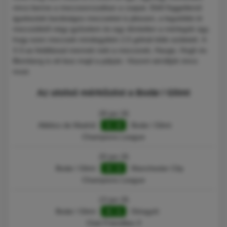
nincs benne a meccssorozatban a csapat. Ettől függetlenül
igyekeztek barátságos meccseket is játszani, a legutóbbi öt
meccsükből négy győzelem és egy döntetlen a mérlegük úgy,
hogy ezen meccsek mindegyikén 2,5 gólnál több született. 4-
3-3-as felállással mennek neki a meccsnek, Hauge, Hogh és
Blomberg is ott lesz majd a pályán. Viszont sérültjük nincs
most.
Az utolsó mérkőzést a Bodø / Glimt
28 jan 26
Atlético de Madrid
1 : 2
Bodø / Glimt
Champions League
20 jan 26
Bodø / Glimt
3 : 1
Manchester City
Champions League
13 jan 26
Bodø / Glimt
4 : 1
Diósgyőr
Club Friendlies 3