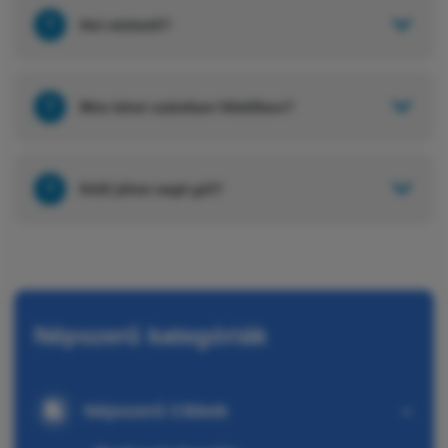
?
Hol nézhető?
?
Mire lehet számítani félidőben?
?
Kitől jöhet majd gól?
Népszerű kategóriák
Népszerű Cikkek