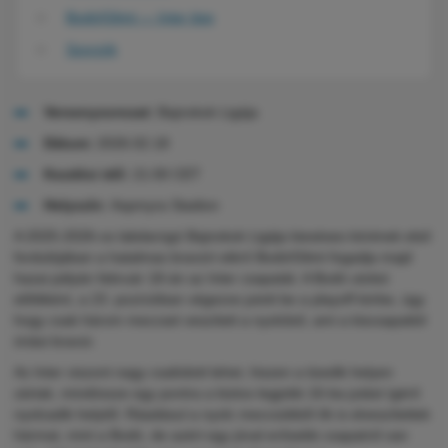
Bodö/Glimt — Inter tipp
Szorzók
Versenysorozat:
Bajnokok Ligája
Dátum:
2026.02.18
Kezdési idő:
21:00 CET
Helyszín:
Aspmyra Stadion
A 2025-2026-os labdarúgó Bajnokok Ligája kieséses körének első
fordulójában a hatalmas bravúrt elérő Bodö/Glimt fogadja majd
hazai pályán február 18-án az Inter csapatát. A Bodö utolsó
előttiként, a 23. pozícióban végezve jutott be a playoff körbe, úgy
hogy csak három meccset veszített a nyolcból, ami a kiscsapattól
óriási bravúr.
Az Inter viszont nagy csalódott lehet, hiszen a tizedik helyen
zártak, mindössze egy pontra a biztos legjobb 16-ba jutást ígérő
nyolcadik helytől. Ráadásul a nyolc meccsükből ők is elveszítettek
hármat, mint a Bodö, de azért egy jóval erősebb csapatról van