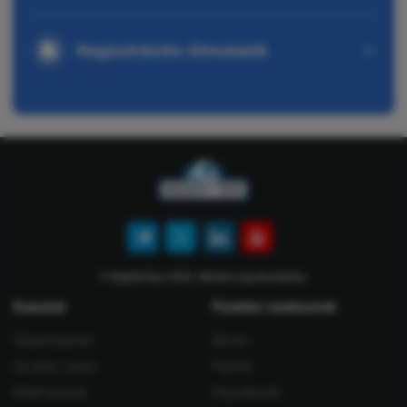
Regisztrációs Útmutatók
© MightyTips 2026. Minden jog fenntartva.
Kaszinó
Fizetési rendszerek
Online kaszinó
Bitcoin
Uj online casino
PayPal
Mobil kaszinó
Paysafecard