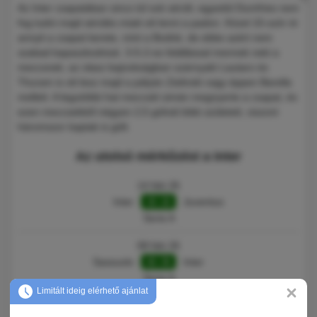
Az Inter csapatában sincs túl sok sérült, egyedül Dumfries nem
fog tudni majd sérülés miatt ott lenni a padon. Közel 15-ször ér
annyit a csapat kerete, mint a Bodöé, de ebbe azért nem
szabad kapaszkodniuk. 3-5-2-es felállással mennek neki a
meccsnek, az olasz bajnokságban szárnyaló Lautaro és
Thuram is ott lesz majd a pályán Zielinski vagy éppen Barella
mellett. A legutóbbi hat meccsét simán megnyerte a csapat, és
ezen meccsekből négyen 2,5 gólnál több született, viszont
háromszor kaptak is gólt.
Az utolsó mérkőzést a Inter
14 feb 26
Inter
3 : 2
Juventus
Serie A
08 feb 26
Sassuolo
0 : 5
Inter
Serie A
Limitált ideig elérhető ajánlat
04 feb 26