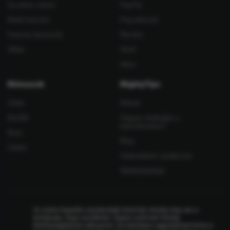
Uj online casino
PayPal
Mobil kaszinó
Paysafecard
Kaszino bonuszok
Revolut
20bet
Skrill
Wise
Bónuszok
MightyTips
22bet
Rólunk
Bet365
Hogyan értékeljük a
bukmékereket?
Bwin
Blog
Unibet
Adatvédelmi nyilatkozat
Webhelytérkép
Az online fogadás szórakoztató lehet bár mindig meg van a
kockázata, hogy veszíthetsz. Éppen ezért kell mindig
felelősségteljesen játszanod. Ha bármilyen aggodalmad lenne a