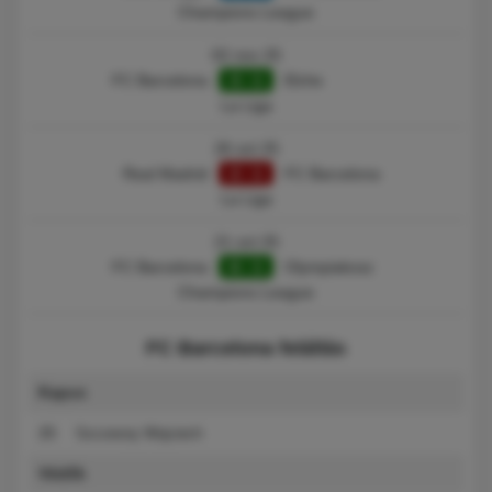
Champions League
02 nov 25
FC Barcelona
3 : 1
Elche
La Liga
26 oct 25
Real Madrid
2 : 1
FC Barcelona
La Liga
21 oct 25
FC Barcelona
6 : 1
Olympiakosz
Champions League
FC Barcelona felállás
Kapus
25
Szczesny Wojciech
Védők