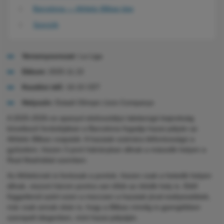
Barcelona — Athletic Bilbao tipp
Szorzók
Versenysorozat:
La Liga
Dátum:
2025.11.22
Kezdési idő:
16:15 CET
Helyszín:
Estadi Olímpic Lluís Companys
A 2025-2026-os spanyol elsőosztályú labdarúgó-bajnokság
következő fordulójában a Barcelona fogadja hazai pályán az
Athletic Bilbao csapatát. A hazaiak számára létfontosságú a
győzelem, hiszen 3 pont hátrányban állnak a második helyen a
Real Madriddal szemben.
Az Athleticnek is fontosak a pontok, hiszen csak a hetedik helyen
állnak, viszont három pontra van tőlük az ötödik hely is. Ettől
függetlenül azért ezen a meccsen a hazaiak jóval esélyesebbek,
már csak annak okán is, hogy a Bilbao mindig is gyengébben
szerepelt idegenben, mint hazai pályáján.