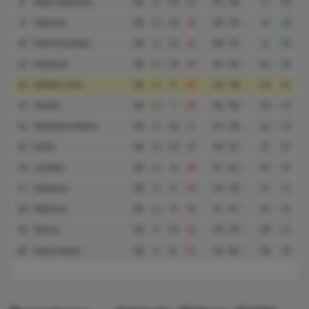
8
Rayo Vallecano
38
12
14
12
41 - 44
-3
50
9
Valencia
38
13
10
15
46 - 55
-9
49
10
Real Sociedad
38
11
13
14
59 - 61
-2
46
11
Espanyol
38
12
10
16
43 - 55
-12
46
12
Athletic Club
38
13
6
19
43 - 58
-15
45
13
Sevilla
38
12
7
19
46 - 60
-14
43
14
Deportivo Alavés
38
11
10
17
44 - 56
-12
43
15
Elche
38
10
13
15
49 - 57
-8
43
16
Levante
38
11
9
18
47 - 61
-14
42
17
Osasuna
38
11
9
18
44 - 50
-6
42
18
Mallorca
38
11
9
18
47 - 57
-10
42
19
Girona
38
9
14
15
39 - 55
-16
41
20
Real Oviedo
38
6
11
21
26 - 60
-34
29