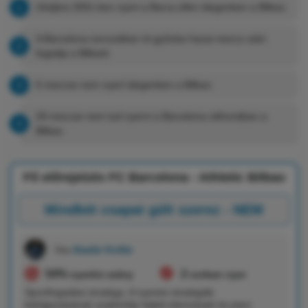
Utoljára 2001-ben nyert a Barca ellen idegenben a Bilbao.
A Barcelona sorozatban öt győztes hazai meccs után
fogadja a Bilbaót.
6 meccse nem nyert idegenben a Bilbao.
28 meccse nem tud nyerni a Barcelona otthonában a
Bilbao.
Fő előrejelzés FC Barcelona - Athletic Bilbao
Mindkét csapat gólt szerez - NEM
Írta
Aladár Kollár
54%
2
nyerési arány
sorban nyer
Sportfogadási stratéga: A nyerési stratégiák
kidolgozásának szakértője fejlett elemzések és piaci