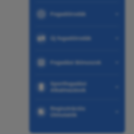
Fogadóirodák
Új fogadóirodák
Fogadási Bónuszok
Sportfogadási
Alkalmazások
Regisztrációs
Útmutatók