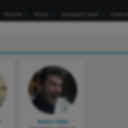
Bónuszok
Kaszinó
Sportfogadás Tippek
Fizetési
z
Balázs Hetei