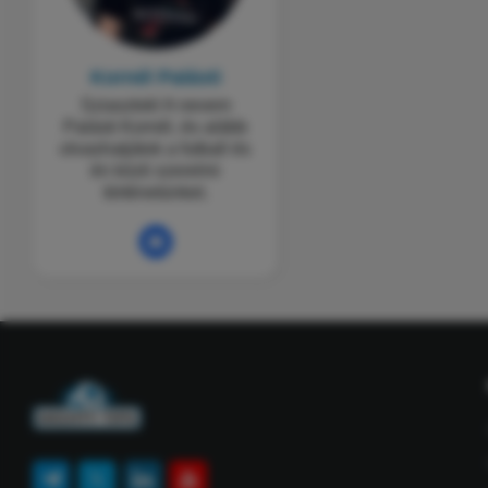
Kornél Palásti
Sziasztok! A nevem
Palásti Kornél, és alább
olvashatjátok a futball és
én közti szerelmi
történetünket.