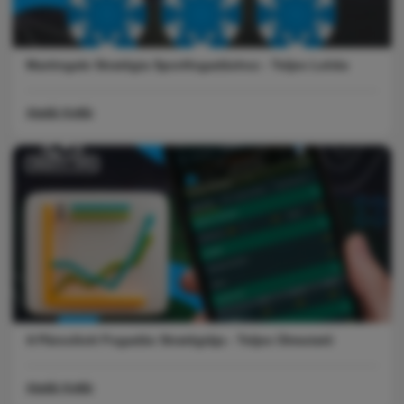
Martingale Stratégia Sportfogadáshoz - Teljes Leírás
Aladár Kollár
A Párosított Fogadás Stratégiája - Teljes Útmutató
Aladár Kollár