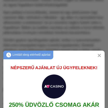
az egyes fogadáson belüli lehetőségekből.
Ilyen például a korai kifizetés, amivel ha egy adott ponton épp
nyerésre állsz, kérheted a kifizetést - így akkor is nyertesként lesz
elkönyvelve a szelvényed, ha az esemény végére bukott volna a
fogadásod. Ebben az esetben azonban az oddsok a korai kifizetés
pillanatában érvényes mértékben kerülnek beszámításra.
Szintén gyakori sportfogadási ajánlat, amikor a nyereményeden
felül extra összegeket kapsz a kombi fogadásodra. Ezeknél
általában minél többszörös kötésben teszed meg a téted, annál
Limitált ideig elérhető ajánlat
nagyobb a bónusz mértéke - hiszen minél több az esemény, annál
rosszabbak a nyerési esélyeid.
NÉPSZERŰ AJÁNLAT ÚJ ÜGYFELEKNEK!
Így tehát a fogadóiroda is, és (szerencsés esetben) a játékos is
megtalálhatja a számítását. Mindenki jól jár - te a
nyereményeddel, a fogadóiroda pedig a többiek veszteségeivel.
Megnövelt oddsok csak új játékosoknak
Szintén gyakran előfordul, hogy egy nagyobb esemény előtt
250% ÜDVÖZLŐ CSOMAG AKÁR
megnövelt oddsokkal próbál új játékosokat behúzni egy-egy