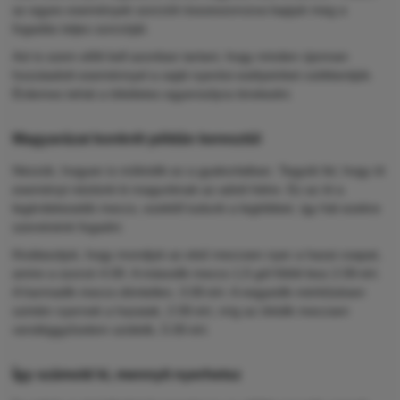
az egyes események szorzóit összeszorozva kapjuk meg a
fogadás teljes szorzóját.
Azt is szem előtt kell azonban tartani, hogy minden újonnan
hozzáadott eseménnyel a saját nyerési esélyeinket csökkentjük.
Érdemes tehát a tökéletes egyensúlyra törekedni.
Magyarázat konkrét példán keresztül
Nézzük, hogyan is működik ez a gyakorlatban. Tegyük fel, hogy öt
eseményt néztünk ki magunknak az adott hétre. Ez az öt a
legérdekesebb meccs, ezektől tudunk a legtöbbet, így hát ezekre
szeretnénk fogadni.
Kiválasztjuk, hogy mondjuk az első meccsen nyer a hazai csapat,
amire a szorzó 4.00. A második meccs 1,5 gól fölött lesz 2.00-ért.
A harmadik meccs döntetlen, 3.00-ért. A negyedik mérkőzésen
szintén nyernek a hazaiak, 2.00-ért, míg az ötödik meccsen
vendéggyőzelem születik, 5.00-ért.
Így számold ki, mennyit nyerhetsz