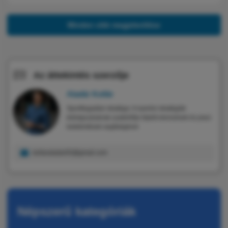
Minden cikk megjelenítése
Az áttekintés szerzője
Aladár Kollár
Sportfogadási stratéga: A nyerési stratégiák
kidolgozásának szakértője fejlett elemzések és piaci
betekintések segítségével
kollaraladar93@gmail.com
Népszerű kategóriák