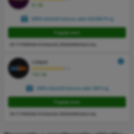
8 / 10
250% üdvözlő bónusz akár 210,000 Ft-ig
Fogadj most
18+ F. Feltételek érvényesek, BeGambleAware.org
5
Lolajack
7.9 / 10
100% üdvözlő bónusz akár 100 €-ig
Fogadj most
18+ F. Feltételek érvényesek, BeGambleAware.org