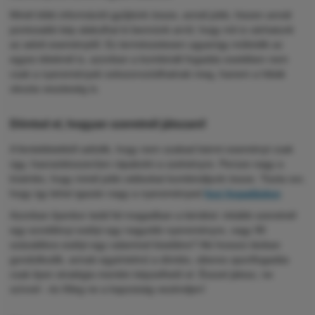
Minél több információt gyűjtünk össze, annál jobb, hiszen annál
pontosabb kép alakulhat ki bennünk arról, hogy mit is várhatunk
az adott eseménytől. Ez természetesen ugyanígy működik az
egyes téteknél is, azonban a kombinált fogadás esetében nem
csak a nyeremények sokszorozódhatnak meg, hanem a hibák
okozta veszteség is.
Döntsd el, hogyan szeretnél játszani!
A fentebbiekből adódik, hogy nem szabad bármi eseményt csak
úgy, hasraütésszerűen rápakolni a szelvényre. Persze nagy a
kísértés, hogy minél jobb oddsokat kombináljunk össze. Tiszta sor,
hogy így lehet igazán nagy a nyereményed
foci fogadáskor
.
Azonban ilyenkor tedd fel magadban a kérdést: inkább szeretnél
egy ezreléknyi esélyt egy nagyobb nyereményre, vagy 90
százalékos esélyt egy valamivel kisebbre? Aki hosszú távban
gondolkodik, annak egyértelmű a döntés, sikeres sportfogadás
csak ilyen stratégia mentén képzelhető el. Ésszel játssz, ne
szívvel - és főleg ne a kapzsiság vezéreljen!