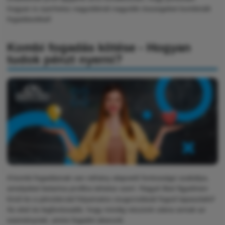
hogyan is nyerhetsz nagyobbnál nagyobb összegeket kombinált
fogadásokkal!
Kombi fogadás kötése - Hogyan
tudok pénzt nyerni?
A kombi fogadásnak van néhány alapvető fontosságú szabálya,
amelyeket betartva profitra tehetsz szert. Hagyd őket figyelmen
kívül és a pénztárcád folyamatos zsugorodását fogod tapasztalni!
Az első és legfontosabb, hogy mindig nézzünk utána annak az
eseménynek, amire fogadni akarunk.