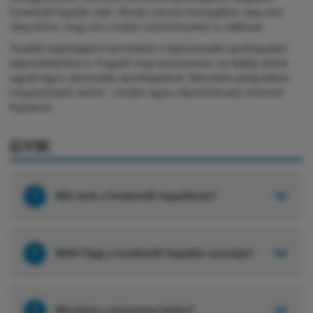
kombinált fogadás alatt. Mindez persze önmagában még nem
elég ahhoz, hogy ezt a tudást nyereményekre is válthasd.
További segítségként bemutattuk a legfontosabb sportfogadási
alapszabályokat is. Fogadd meg tanácsainkat, és fejlődj velünk
együtt egyre sikeresebb sportfogadóvá! Sikereidet pedig bátran
megoszthatod velünk - minden egyes sikertörténetet örömmel
fogadunk.
GYIK
?
Mik azok a kombinált fogadások?
?
Mitől függ a kombinált fogadás szorzója?
?
Mit jelent a hatszoros kötés?