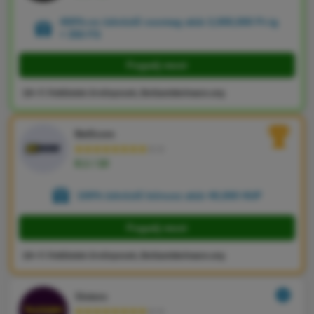
400%-os üdvözlő csomag akár 2,000,000 Ft-ig
+ 350 FS
Fogadj most
18+ F. Feltételek érvényesek, BeGambleAware.org
3
BetScore
8.1 / 10
100% üdvözlő bónusz akár 40,000 HUF
Fogadj most
18+ F. Feltételek érvényesek, BeGambleAware.org
4
Slotoro