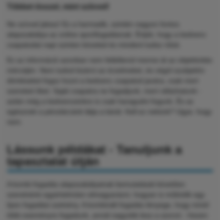
Többet ésszel, mint szívvel!
Ne szívvel játssz! Ez a harmadik, szintén nagyon fontos
alapszabálya az online sportfogadásnak. Értjük, hogy a kedvenc
csapatodat napi szinten követed és mindent tudsz róluk.
Ez az információ azonban nem feltétlenül menne át az objektivitás
mércéjén. ​Nem tudod kizárni az érzelmeket, és végül szubjektív
döntéseket fogsz hozni a kedvenc csapatod javára, csak mert
szereted őket. Saját csapatra ne fogadjunk, mert ráfázhatunk -
aztán még a kedvenceinkre is csak haragudni fogunk. És az
egésznek a pénztárcánk látja a kárát. Kell ez nekünk? Ugye, hogy
nem.
Lássunk példákat - Tanuljunk a
tapasztalat útján
A kombi fogadás alapszabályainak bemutatását követően
szeretnénk egyértelműen elmagyarázni, hogyan is működik egy
ilyen fogadási szelvény. A kombinált fogadás lényege, hogy minél
több eseményre fogadunk, annál nagyobb lesz a szorzó - hiszen