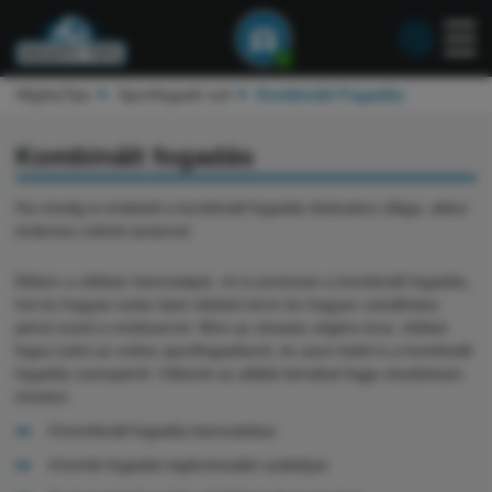
1
MightyTips
Sportfogadó suli
Kombinált Fogadás
Kombinált fogadás
Ha mindig is érdekelt a kombinált fogadás titokzatos világa, akkor
érdemes velünk tartanod.
Ebben a cikkben bemutatjuk, mi is pontosan a kombinált fogadás,
hol és hogyan tudsz ilyen téteket tenni és hogyan csinálhatsz
pénzt ezzel a módszerrel. Mire az olvasás végére érsz, többet
fogsz tudni az online sportfogadásról, és azon belül is a kombinált
fogadás szerepéről. Cikkünk az alábbi témákat fogja részletesen
érinteni:
A kombinált fogadás bemutatása
A kombi fogadás legfontosabb szabályai