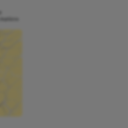
y
g duplázva