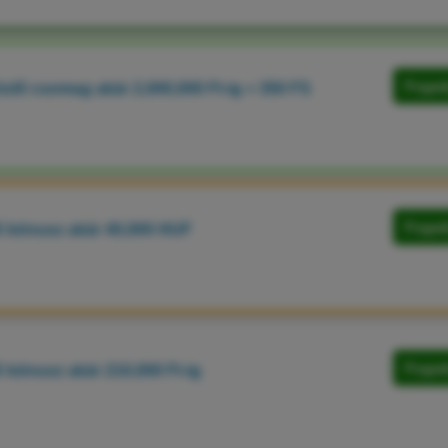
Fogad
zlő csomag akár 2,000,000 Ft-ig + 350 FS
Fogad
 bónusz akár 40,000 HUF
Fogad
 bónusz akár 210,000 Ft-ig