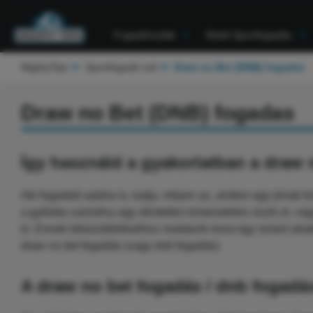
Fogadóirodák
Mobil Sportfogadás
MightyTips
Sportfogadó suli
Draw no Bet (DNB) fogadas
Draw no Bet (DNB) fogadas
Így használd a gyakorlatban a draw
Aki fogadott valaha is, tudja, milyen az, amikor egy jónak 
a győztes szelvény egy döntetlen kimenetelen úszik el, vag
ki. Ennek kiküszöböléséhez mutatunk most egy ismert straté
draw no bet fogadás (vagy dnb fogadás)
A draw no bet fogadás / dnb fogadás