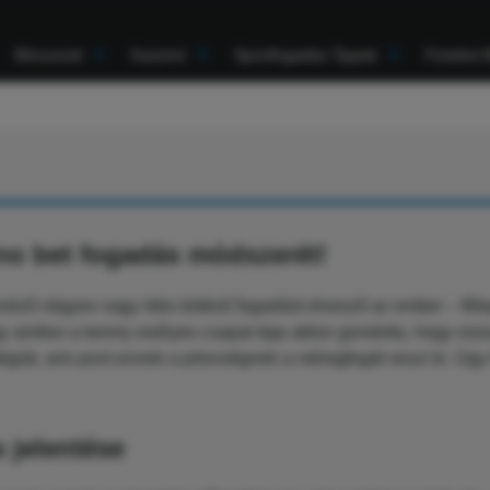
Bónuszok
Kaszinó
Sportfogadás Tippek
Fizetési
 no bet fogadás módszerét!
kinéző négyes vagy ötös kötésű fogadást elveszít az ember – főle
y amikor a torony esélyes csapat épp akkor gondolta, hogy ross
giát, ami pont ennek a jelenségnek a méregfogát veszi ki. Úgy 
 jelentése