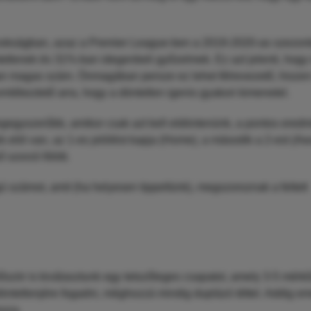
ajnokságban, azaz a Premier League-ben a 2019-2020-as szezo
etlenek és 31%-ban idegenbeli győzelmek. Ez azt jelenti, hog
an magas szám. Önmagában persze ez lehet félrevezető, hisze
lékeztető arra, hogy a döntetlen igenis gyakori kimenetel.
legegyszerűbb, amikor csak azt kell eldöntenünk, a pontos ered
ik elöl van, az 1-es jelölést kapja (Home), a második a 2-est (A
 szorzó fölött.
 számot, amit (ha helyesen tippeltünk), megszoroznak a feltett
őször is kiválasztunk egy tetszőleges csapatot, amely 3-5 mérk
döntetlenjére fogadni, méghozzá mindig duplázó téttel. Addig em
ssza.