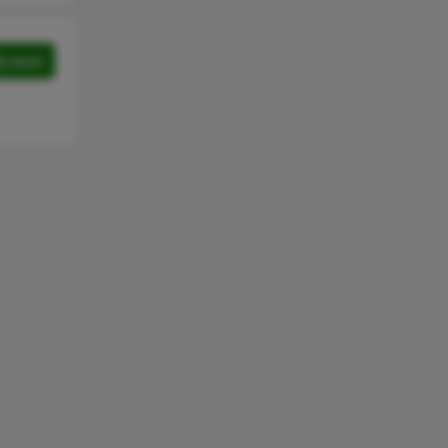
j most