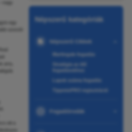
 – nagy
Népszerű kategóriák
gyis egy
abb szorzót
Népszerű Cikkek
Real
Martingale fogadás
pat
k arra,
Stratégia az élő
fogadásokhoz
tégiát.
Lapok száma fogadás
TippmixPRO regisztráció
t.
Fogadóirodák
cs ott a
látványos