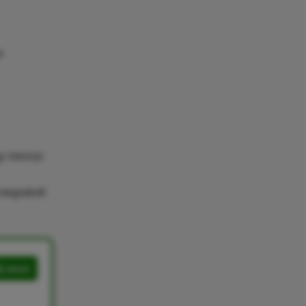
r
gy mennyi
megrakott
j most