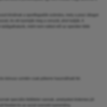
uszt kínálnak a sportfogadók számára, mely a piaci átlagot
zait, és ott nyomják meg a ceruzát, ahol tudják. A
 találgathatunk, miért nem rukkol elő az operátor több
iós bónusz szintén csak pókerre használható fel.
znak speciális feltételei vannak, amelyeket érdemes jól
pott freebet és az azzal szerzett nyeremény.