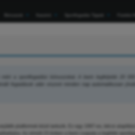
Bónuszok
Kaszinó
Sportfogadás Tippek
Fizetési
 méri a sportfogadási bónuszokat. A bwin legfeljebb 20 000
inált fogadások után viszont minden nap automatikusan jóvá
ejáték platformok közé tartozik. Ez egy 1997-es, bécsi alapít
gáltatójára. Az elmúlt 23 évben a bwin csapata a legtöbb sportá