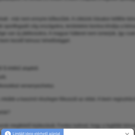
att - már nem ennyire bőkezűek. A cikkünk írásakor kétféle bón
 sportfogadó cég országokra, területekre bontva kínálja a bónus
ge van új játékosokra. A magyar hátteret nem ismerjük, így csak
 bwin kezdő bónusz lehetőséggel.
0 $ értékű alapból.
zét.
ékosokkal versenyezhetsz.
nkább a kaszinó részlegre fókuszál az oldal. A bwin regisztrác
elük?
zok megfelelő kijátszását. Fontos tudnod, hogy a legtöbb bónus
akkor rossz érzés, ha a teljesítetlen feltételek miatt ugrik a ka
Limitált ideig elérhető ajánlat