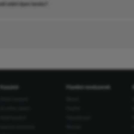
nél miért ilyen kevés?
Kaszinó
Fizetési rendszerek
Online kaszinó
Bitcoin
Uj online casino
PayPal
Mobil kaszinó
Paysafecard
Kaszino bonuszok
Revolut